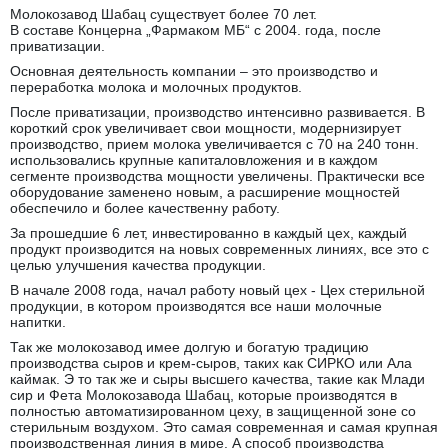
Молокозавод Шабац существует более 70 лет.
В составе Концерна „Фармаком МБ“ с 2004. года, после
приватизации.
Оснoвная деятельность компании – это производство и
переработка молока и молочных продуктов.
После приватизации, производство интенсивно развивается. В
короткий срок увеличивает свои мощности, модернизирует
производство, прием молока увеличивается с 70 на 240 тонн.
использовались крупные капиталовложения и в каждом
сегменте производства мощности увеличены. Практически все
оборудование заменено новым, а расширение мощностей
обеспечило и более качественну работу.
За прошедшие 6 лет, инвестированно в каждый цех, каждый
продукт производится на новых современных линиях, все это с
целью улучшения качества продукции.
В начале 2008 года, начал работу новый цех - Цех стерильной
продукции, в котором производятся все наши молочные
напитки.
Так же молокозавод имее долгую и богатую традицию
производства сыров и крем-сыров, таких как СИРКО или Ала
каймак. Э то так же и сыры высшего качества, такие как Млади
сир и Фета Молокозавода Шабац, которые производятся в
полностью автоматизированном цеху, в защищенной зоне со
стерильным воздухом. Это самая современная и самая крупная
производственная линия в мире. А способ производства