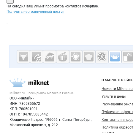
На сегодня ваш лимит просмотра контактов исчерпан.
Получить неограниченный доступ
Дополнительная информация
Cсылки на полезные проекты
Молочная
промышленн
России на
Важные разделы и контакты
Навигация п
О МАРКЕТПЛЕЙС
Milknet.ru
Новости Milknet.ru
Milknet.ru – весь
рынок молока
в России.
Услуги и цены
ООО «Инлайн»
ИНН: 7805355672
Размещение рекл
КПП: 780501001
Публичная оферт
ОГРН: 1047855085442
Юридический адрес: 196066, г. Санкт-Петербург,
Контактная инфо
Московский проспект, д. 212
Политика обрабо
данных