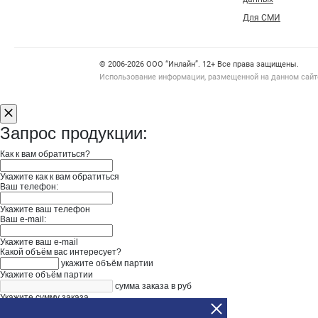
Для СМИ
Счетчики, авторское право, логотипы
© 2006‑2026 ООО “Инлайн”. 12+ Все права защищены.
Использование информации, размещенной на данном сайте
Запрос продукции:
Как к вам обратиться?
Укажите как к вам обратиться
Ваш телефон:
Укажите ваш телефон
Ваш e-mail:
Укажите ваш e-mail
Какой объём вас интересует?
укажите объём партии
Укажите объём партии
сумма заказа в руб
Укажите сумму заказа
Нужна доставка