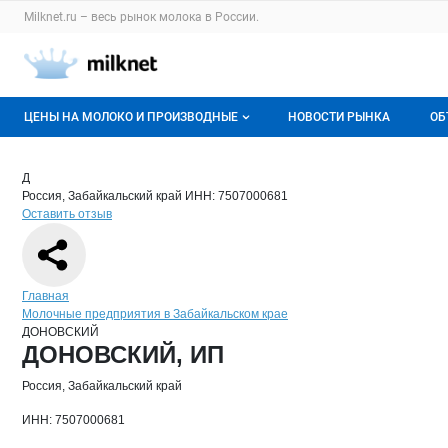
Раздел навигации по сайту milknet.ru
Milknet.ru – весь
рынок молока
в России.
Авторизация и меню пользователя
Навигация по разделам сайта milknet.ru
ЦЕНЫ НА МОЛОКО И ПРОИЗВОДНЫЕ
НОВОСТИ РЫНКА
ОБ
Оптовые цены
В
Краткая информация о компании
ДО
Страница компании
ДОНОВСК
Страница компании
ДОНОВСКИЙ, ИП
Д
Россия, Забайкальский край
ИНН: 7507000681
О мониторингах
Г
Оставить отзыв
Актуальные мониторинги
М
Динамика цен
Навигация по сайту
Главная
Молочные предприятия в Забайкальском крае
Отзывы
ДОНОВСКИЙ
Основная информация о компании
ДОНОВСКИЙ, ИП
Россия, Забайкальский край
ИНН: 7507000681