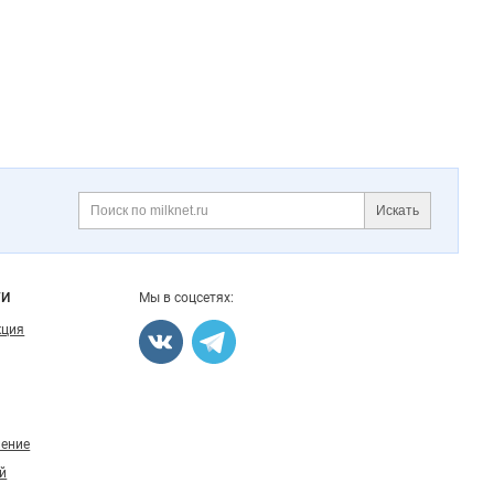
Искать
Поиск
ГИ
Мы в соцсетях:
кция
ление
й