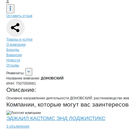
Д
Оставить отзыв
Навигация по странице
компании
ДО
Товары и услуги
О компании
Бренды
Вакансии
Новости
Отзывы
О компании
ДОНОВСКИЙ
Реквизиты
компании
ДОНОВСКИЙ
Реквизиты:
Название компании:
ДОНОВСКИЙ
ИНН:
7507000681
Описание:
Основное направление деятельности ДОНОВСКИЙ: растениеводство жив
Компании, которые могут вас заинтересов
ЭДЖАИЛ КАСТОМС ЭНД ЛОДЖИСТИКС
3 объявления