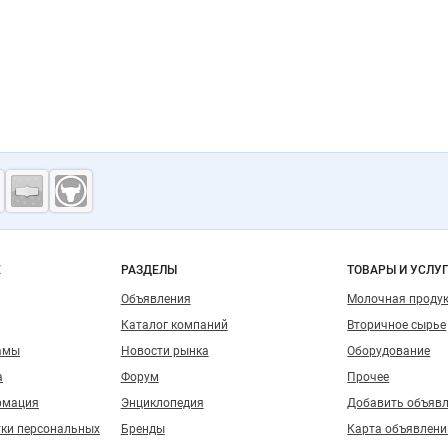
ость
о сайту
Е
РАЗДЕЛЫ
ТОВАРЫ И УСЛУ
Объявления
Молочная проду
Каталог компаний
Вторичное сырье
амы
Новости рынка
Оборудование
а
Форум
Прочее
рмация
Энциклопедия
Добавить объяв
тки персональных
Бренды
Карта объявлени