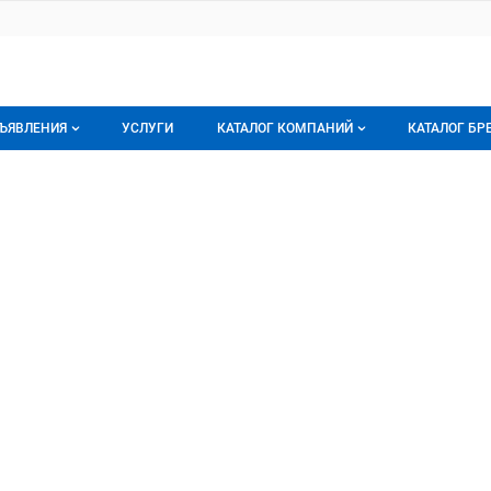
ЪЯВЛЕНИЯ
УСЛУГИ
КАТАЛОГ КОМПАНИЙ
КАТАЛОГ БР
се объявления
О каталоге компаний
О каталог
НОВСКИЙ
ИЙ, ИП
орячее предложение
Каталог компаний
Бренды
ои объявления
Моя компания
Мои брен
Премиум размещение