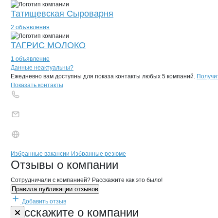
Татищевская Сыроварня
2 объявления
ТАГРИС МОЛОКО
1 объявление
Контакты
компании
ДОНОВСКИЙ
+7(800)000-00-..
Данные неактуальны?
Ежедневно вам доступны для показа контакты любых 5 компаний.
Получи
Показать контакты
Бренды
Вакансии в
компани
ДОНОВСКИЙ
ДОНОВСКИЙ
Избранные вакансии
Избранные резюме
Новости o
ДОНОВСКИЙ, ИП
ДОНОВСКИЙ
Отзывы
о компании
Сотрудничали с компанией? Расскажите как это было!
Правила публикации отзывов
Добавить отзыв
Форма обратной связи о неточностях 
ДОНОВСКИЙ
Расскажите
о компании