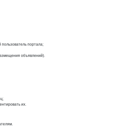
й пользователь портала;
размещения объявлений).
ц;
ентировать их.
ателям.