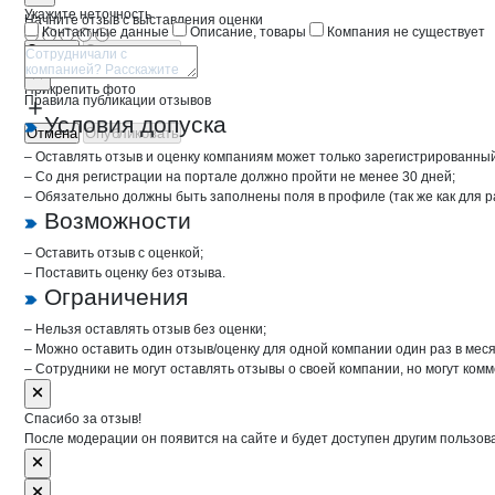
Укажите неточность
Начните отзыв с выставления оценки
Контактные данные
Описание, товары
Компания не существует
Отмена
Опубликовать
Прикрепить фото
Правила публикации отзывов
Условия допуска
Отмена
Опубликовать
– Оставлять отзыв и оценку компаниям может только зарегистрированны
– Со дня регистрации на портале должно пройти не менее 30 дней;
– Обязательно должны быть заполнены поля в профиле (так же как для 
Возможности
– Оставить отзыв с оценкой;
– Поставить оценку без отзыва.
Ограничения
– Нельзя оставлять отзыв без оценки;
– Можно оставить один отзыв/оценку для одной компании один раз в меся
– Сотрудники не могут оставлять отзывы о своей компании, но могут комм
Спасибо за отзыв!
После модерации он появится на сайте и будет доступен другим пользов