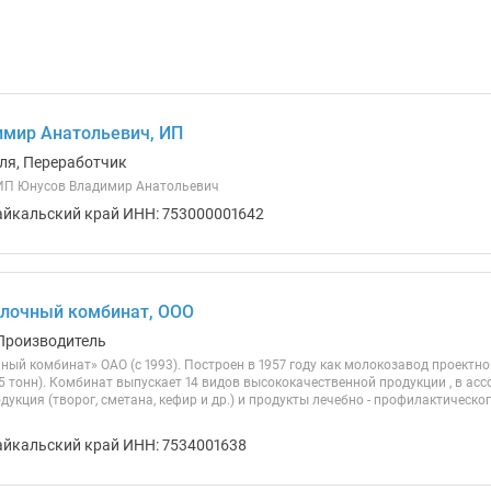
мир Анатольевич, ИП
ля, Переработчик
ИП Юнусов Владимир Анатольевич
айкальский край ИНН: 753000001642
олочный комбинат, ООО
Производитель
ный комбинат» ОАО (с 1993). Построен в 1957 году как молокозавод проектн
25 тонн). Комбинат выпускает 14 видов высококачественной продукции , в а
укция (творог, сметана, кефир и др.) и продукты лечебно - профилактическо
айкальский край ИНН: 7534001638