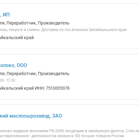
, ИП
ля, Переработчик, Производитель
ка, творога и сливок. Доставка по пос.Агинское Забайкальского края
айкальский край
олоко, ООО
ля, Переработчик, Производитель
0 - 17.30
айкальский край ИНН: 7513005078
кий маслосырозавод, ЗАО
изнан лидером экономики РБ-2000, входящим в серебряную десятку. Стал л
пастеризованное - дипломантом конкурса 100 лучших товаров России