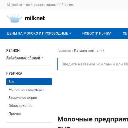
Раздел навигации по сайту milknet.ru
Milknet.ru – весь
рынок молока
в России.
Авторизация и меню пользователя
Навигация по разделам сайта milknet.ru
ЦЕНЫ НА МОЛОКО И ПРОИЗВОДНЫЕ
НОВОСТИ РЫНКА
ОБ
Оптовые цены
В
Навигация по компа
РЕГИОН
Главная
Каталог компаний
Забайкальский край
О мониторингах
Г
Актуальные мониторинги
М
РУБРИКА
Динамика цен
Все
Молочная продукция
Отзывы
Вторичное сырье
Оборудование
Прочее
Молочные предприят