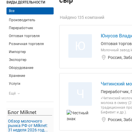
сыр
ВИДЫ ДЕЯТЕЛЬНОСТИ
Все
Найдено 135 компаний
Производитель
Переработчик
Юнусов Влади
Оптовая торговля
Ю
Оптовая торгов
Розничная торговля
Молочный завод 
Импортер
Россия, Заб
Экспортер
Оборудование
Хранение
Читинский м
Услуги
Ч
Переработчик, 
Ещё
«Читинский молоч
молока в смену (
традиционная прод
Блог Milknet
Бифивит и др.).
Россия, Заб
Обзор молочного
рынка РФ от Milknet:
31 неделя 2026 год...