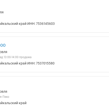
ля
айкальский край ИНН: 7536145603
ООО
овля
бед 13:00-14:00 продажа
айкальский край ИНН: 7537015580
овля
я Пеко
айкальский край