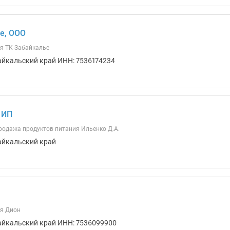
е, ООО
я ТК-Забайкалье
айкальский край ИНН: 7536174234
 ИП
родажа продуктов питания Ильенко Д.А.
айкальский край
ия Дион
айкальский край ИНН: 7536099900