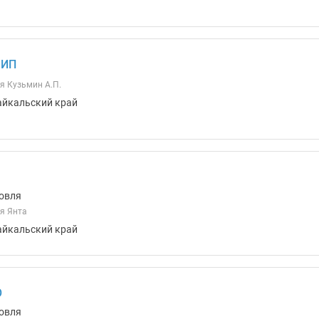
 ИП
я Кузьмин А.П.
айкальский край
овля
я Янта
айкальский край
О
овля