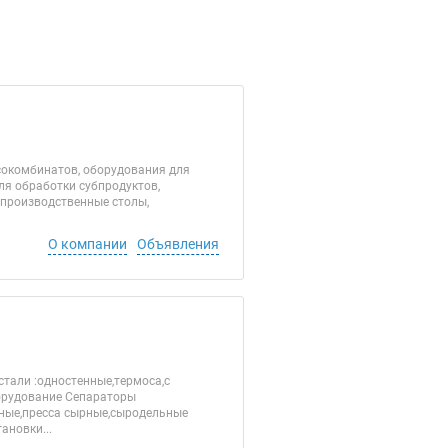
сокомбинатов, оборудования для
ля обработки субпродуктов,
 производственные столы,
О компании
Объявления
тали :одностенные,термоса,с
оборудование Сепараторы
жные,пресса сырные,сыродельные
ановки...