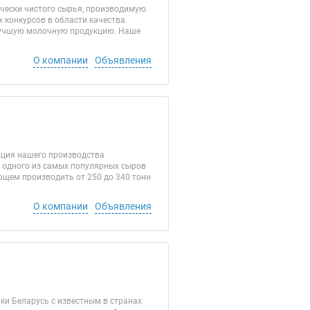
чески чистого сырья, производимую
 конкурсов в области качества.
илучшую молочную продукцию. Наше
О компании
Объявления
кция нашего производства
о одного из самых популярных сыров
щем производить от 250 до 340 тонн
О компании
Объявления
и Беларусь с известным в странах