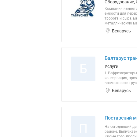
Оборудование, 
Компания являет
емкости для перер
творога и сыра, 
металлическую меб
Беларусь
Балтарус тра
Б
Услуги
1. Рефрижераторы 
консервация, проч
возможность грузи
Беларусь
Поставский м
П
На сегодняший де
районе. Выпускае
Кроме того, прод