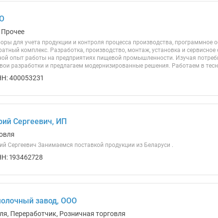
ДО
 Прочее
оры для учета продукции и контроля процесса производства, программное об
атный комплекс. Разработка, производство, монтаж, установка и сервисное
овной опыт работы на предприятиях пищевой промышленности. Изучая потреб
вои разработки и предлагаем модернизированные решения. Работаем в тесно
Н: 400053231
ий Сергеевич, ИП
овля
й Сергеевич Занимаемся поставкой продукции из Беларуси .
Н: 193462728
олочный завод, ООО
ля, Переработчик, Розничная торговля