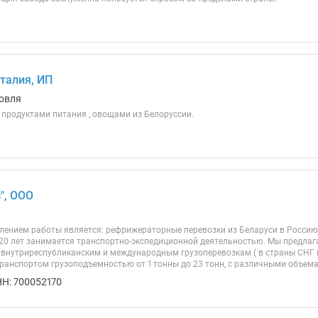
талия, ИП
овля
 продуктами питания , овощами из Белоруссии.
", ООО
ением работы является: рефрижераторные перевозки из Беларуси в Россию 
е 20 лет занимается транспортно-экспедиционной деятельностью. Мы предла
о внутриреспубликанским и международным грузоперевозкам ( в страны СНГ 
анспортом грузоподъемностью от 1 тонны до 23 тонн, с различными объемами
Н: 700052170