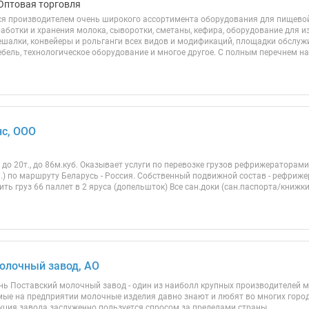
Оптовая торговля
ся производителем очень широкого ассортимента оборудования для пищев
аботки и хранения молока, сыворотки, сметаны, кефира, оборудование для из
мешалки, конвейеры и рольганги всех видов и модификаций, площадки обслу
ель, технологическое оборудование и многое другое. С полным перечнем на
нс, ООО
до 20т., до 86м.куб. Оказывает услуги по перевозке грузов рефрижераторами 
.) по маршруту Беларусь - Россия. Собственный подвижной состав - рефриже
ть груз 66 паллет в 2 яруса (допельшток) Все сан.доки (сан.паспорта/книжки
олочный завод, АО
нь Поставский молочный завод - один из наиболл крупных производителей 
мые на предприятии молочные изделия давно знают и любят во многих города
укция завода заслуженно пользуется спросом за пределами страны.