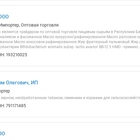
 ООО
Импортер, Оптовая торговля
 является трейдером по оптовой торговле пищевым сырьём в Республике Б
наливом и фасованное Масло кукурузно\рафинированное Масло рапсовое с
ованное Масло кокосовое рафинированное Жир фритюрный пальмовый Жир
актерии Bifidobacterium animalis subsp. lactis аналог BB-12 5 HMO - премикс..
Н: 193210025
м Олегович, ИП
ортер
 зерном, необработанным табаком, семенами и кормами для сельскохозяйс
Н: 791171485
ОО