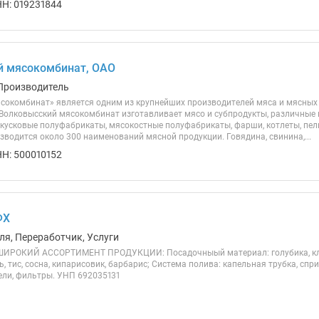
Н: 019231844
й мясокомбинат, ОАО
Производитель
сокомбинат» является одним из крупнейших производителей мяса и мясных п
Волковысский мясокомбинат изготавливает мясо и субпродукты, различные 
окусковые полуфабрикаты, мясокостные полуфабрикаты, фарши, котлеты, пел
зводится около 300 наименований мясной продукции. Говядина, свинина,...
Н: 500010152
ФХ
ля, Переработчик, Услуги
ИРОКИЙ АССОРТИМЕНТ ПРОДУКЦИИ: Посадочныый материал: голубика, клюкв
, тис, сосна, кипарисовик, барбарис; Система полива: капельная трубка, сп
ли, фильтры. УНП 692035131