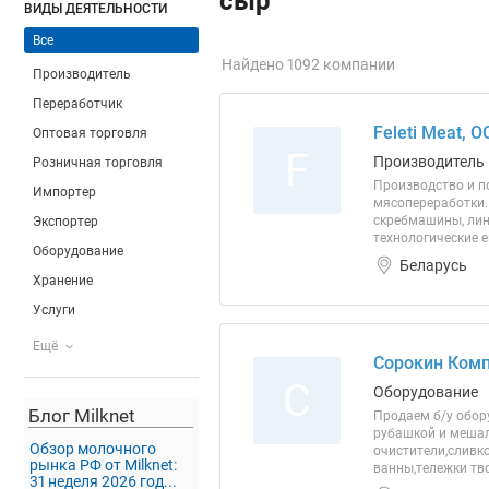
сыр
ВИДЫ ДЕЯТЕЛЬНОСТИ
Все
Найдено 1092 компании
Производитель
Переработчик
Feleti Meat, 
Оптовая торговля
F
Производитель
Розничная торговля
Производство и п
Импортер
мясопереработки.
скребмашины, лин
Экспортер
технологические 
Оборудование
Беларусь
Хранение
Услуги
Ещё
Сорокин Комп
С
Оборудование
Блог Milknet
Продаем б/у обор
рубашкой и мешалк
Обзор молочного
очистители,сливк
рынка РФ от Milknet:
ванны,тележки тв
31 неделя 2026 год...