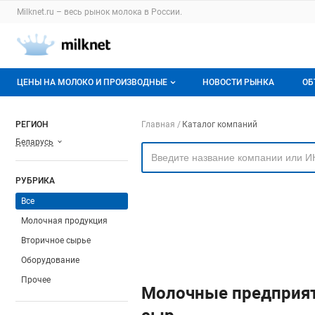
Раздел навигации по сайту milknet.ru
Milknet.ru – весь
рынок молока
в России.
Авторизация и меню пользователя
Навигация по разделам сайта milknet.ru
ЦЕНЫ НА МОЛОКО И ПРОИЗВОДНЫЕ
НОВОСТИ РЫНКА
ОБ
Оптовые цены
В
Навигация по компа
РЕГИОН
Главная
Каталог компаний
Беларусь
О мониторингах
Г
Актуальные мониторинги
М
РУБРИКА
Динамика цен
Все
Молочная продукция
Отзывы
Вторичное сырье
Оборудование
Прочее
Молочные предприят