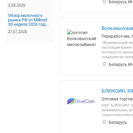
Беларусь ИН
3.08.2026
Обзор молочного
рынка РФ от Milknet:
30 неделя 2026 год...
Волковысски
27.07.2026
Переработчик, 
«Волковысский мя
настоящее время 
копчености, мелк
предприятии прои
Беларусь ИН
БЛЮКОИН, К
Оптовая торгов
КФХ "БЛЮКОИН" Ш
можжевельник, ель
туманообразовате
Беларусь