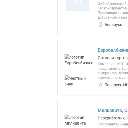
ОАО «Лунинецкий 
без консервантов
Производство зав
доброе имя, наша 
Беларусь
Евробелбизне
Оптовая торгов
Компания ЧУТП «Е
представлена бол
в мире «Моцарелл
ежемесячно, с ис
Беларусь ИН
Милкавита, 
Переработчик, 
«Милкавита» - од