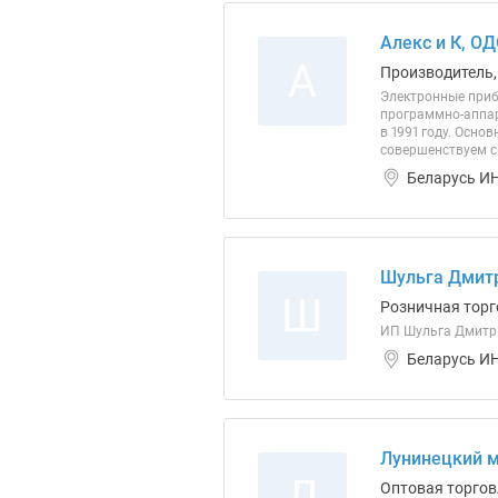
Алекс и К, О
А
Производитель,
Электронные приб
программно-аппар
в 1991 году. Осн
совершенствуем с
Беларусь ИН
Шульга Дмитр
Ш
Розничная торг
ИП Шульга Дмитри
Беларусь ИН
Лунинецкий м
Л
Оптовая торгов