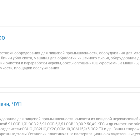
ООО
оставки оборудования для пищевой промышленности, оборудования для мя
 Линии убоя скота, машины для обработки кишечного сырья, оборудование д
ии очистки и переработки черевы, боксы оглушения, шкуросъемные машины,
емкости, площадки обслуживания
ани, ЧУП
удование для пищевой промышленности: емкости из пищевой нержавеющей с
ой Я1 ОСВ 1,Я1 ОСВ 2,5,Я1 ОСВ 6,3,Я1 ОСВ 10,ОХР 50,А9 КЕС и др.емкостное 
оотделители:ОСНС ,ОС2НС,ОХ2С,ОСМ 10,ОСМ 15,Ж5 ОС2 Т3 и др. Ванны творо
орожные,столы Установки пластинчатые пастеризационно охладительные,уст