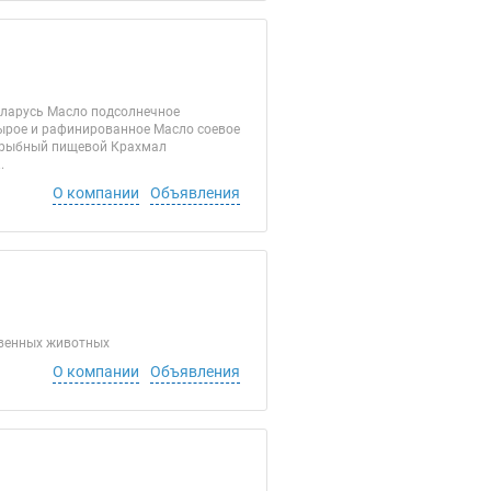
еларусь Масло подсолнечное
ырое и рафинированное Масло соевое
 рыбный пищевой Крахмал
.
О компании
Объявления
твенных животных
О компании
Объявления