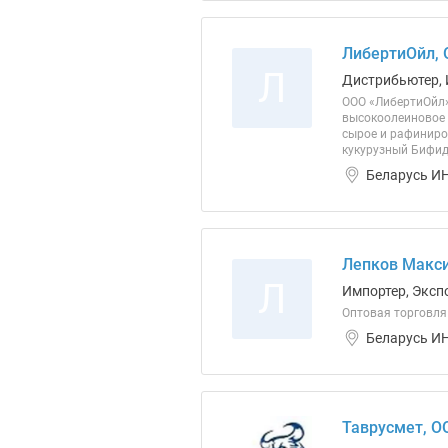
ЛибертиОйл,
Л
Дистрибьютер, 
ООО «ЛибертиОйл»
высокоолеиновое 
сырое и рафинир
кукурузный Бифидоб
Беларусь ИН
Лепков Макси
Л
Импортер, Эксп
Оптовая торговля
Беларусь ИН
Таврусмет, О