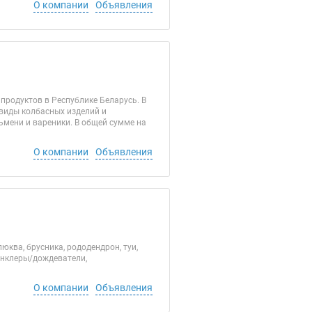
О компании
Объявления
родуктов в Республике Беларусь. В
виды колбасных изделий и
ьмени и вареники. В общей сумме на
О компании
Объявления
а, брусника, рододендрон, туи,
ринклеры/дождеватели,
О компании
Объявления