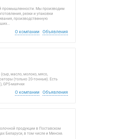
ой промышленности. Мы производим
готовления, резки и упаковки
живания, производственную
ших...
О компании
Объявления
(сыр, масло, молоко, мясо,
раторы (только 20-тонные). Есть
), GPS-маячки
О компании
Объявления
молочной продукции в Поставском
х Беларуси, в том числе и Минске.