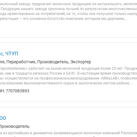
молочный завод» предлагает молочную продукцию из натурального, экологи
. Продукция нашего завода признана лучшей по результатам многочисленных
ода ориентировано на потребителей, на то, чтобы они получали только на
репутация — это основное богатство компании, которым мы дорожим,...
с, ЧТУП
ля, Переработчик, Производитель, Экспортер
вробелбизнес» работает на рынке молочной продукции более 20 лет. Проду
ее, чем в тридцати регионах России и ЕАЭС. В настоящее время производств
а» осуществляется на профессиональномоборудовании «MilkyLAB», позволяю
пользованием высококачественного сырья в экологически чистом районе...
Н: 7707083893
ООО
Производитель
на из крупнейших и динамично развивающихся молочных компаний Республик