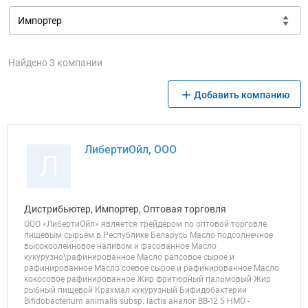
Найдено 3 компании
Добавить компанию
ЛибертиОйл, ООО
Л
Дистрибьютер, Импортер, Оптовая торговля
ООО «ЛибертиОйл» является трейдером по оптовой торговле
пищевым сырьём в Республике Беларусь Масло подсолнечное
высокоолеиновое наливом и фасованное Масло
кукурузно\рафинированное Масло рапсовое сырое и
рафинированное Масло соевое сырое и рафинированное Масло
кокосовое рафинированное Жир фритюрный пальмовый Жир
рыбный пищевой Крахмал кукурузный Бифидобактерии
Bifidobacterium animalis subsp. lactis аналог BB-12 5 HMO -