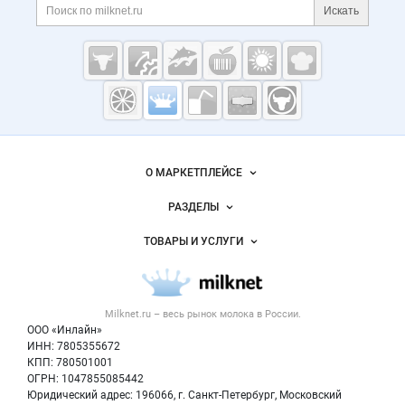
Поиск по сайту и ссы
Искать
Cсылки на полезные проекты
Молочная
промышленность
России на
Важные разделы и контакты
Навигация по сайту
Milknet.ru
О МАРКЕТПЛЕЙСЕ
Новости Milknet.ru
РАЗДЕЛЫ
Услуги и цены
Объявления
ТОВАРЫ И УСЛУГИ
Размещение рекламы
Каталог компаний
Молочная продукция
Публичная оферта
Новости рынка
Вторичное сырье
Контактная информация
Форум
Milknet.ru – весь
рынок молока
в России.
Оборудование
Политика обработки персональных данных
Энциклопедия
ООО «Инлайн»
Прочее
Для СМИ
ИНН: 7805355672
Бренды
КПП: 780501001
Добавить объявление
Блог
ОГРН: 1047855085442
Карта объявлений
Юридический адрес: 196066, г. Санкт-Петербург, Московский