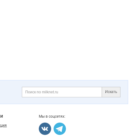
Искать
Поиск
ГИ
Мы в соцсетях:
кция