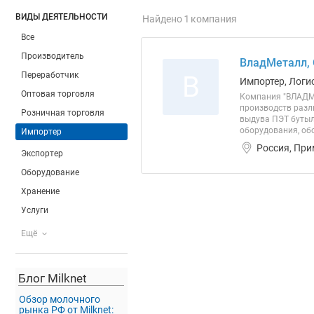
ВИДЫ ДЕЯТЕЛЬНОСТИ
Найдено 1 компания
Все
Производитель
ВладМеталл,
Переработчик
В
Импортер, Логи
Оптовая торговля
Компания "ВЛАДМ
производств разл
Розничная торговля
выдува ПЭТ бутыл
оборудования, обо
Импортер
Россия, При
Экспортер
Оборудование
Хранение
Услуги
Ещё
Блог Milknet
Обзор молочного
рынка РФ от Milknet: