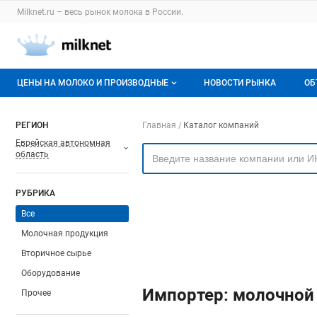
Раздел навигации по сайту milknet.ru
Milknet.ru – весь
рынок молока
в России.
Авторизация и меню пользователя
Навигация по разделам сайта milknet.ru
ЦЕНЫ НА МОЛОКО И ПРОИЗВОДНЫЕ
НОВОСТИ РЫНКА
ОБ
Оптовые цены
В
Навигация по компа
РЕГИОН
Главная
Каталог компаний
Еврейская автономная
О мониторингах
Г
область
Актуальные мониторинги
М
РУБРИКА
Динамика цен
Все
Отзывы
Молочная продукция
Вторичное сырье
Оборудование
Импортер: молочной
Прочее