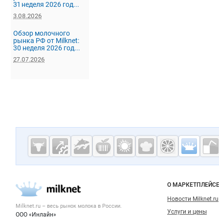
31 неделя 2026 год...
3.08.2026
Обзор молочного
рынка РФ от Milknet:
30 неделя 2026 год...
27.07.2026
Дополнительная информация
Cсылки на полезные проекты
Молочная
промышленн
России на
Важные разделы и контакты
Навигация п
О МАРКЕТПЛЕЙС
Milknet.ru
Новости Milknet.ru
Milknet.ru – весь
рынок молока
в России.
Услуги и цены
ООО «Инлайн»