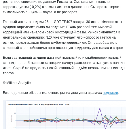
розничное снижение по данным Росстата. Сметана минимально
корректируется (-0,2%) в рамках летнего диапазона. Сыворотка теряет
символические -0,4% — пауза, а не разворот.
Главный интрига недели 26 — GDT TE407 завтра, 30 июня. Именно этот
аукцион определит, было ли падение TE406 разовой технической
коррекцией или началом новой нисходящей фазы. Рынок склоняется к
нейтральному сценарию: NZX уже отмечает, что «спрос остаётся на
рынке, предотвращая более глубокую коррекцию». Ornua добавляет:
сезонный спрос обеспечит краткосрочную поддержку для масла и сыров.
Если завтрашний аукцион даст нейтральный или слабоположительный
сигнал, переработанные категории начнут разворачиваться уже с начала
июля. Сырьё же продолжит свой сезонный подъём независимо от исхода
торгов.
© Milknet Analytics
Еженедельные обзоры молочного рынка доступны в рамках
подписки
.