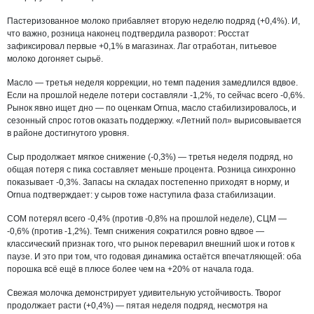
Пастеризованное молоко прибавляет вторую неделю подряд (+0,4%). И,
что важно, розница наконец подтвердила разворот: Росстат
зафиксировал первые +0,1% в магазинах. Лаг отработан, питьевое
молоко догоняет сырьё.
Масло — третья неделя коррекции, но темп падения замедлился вдвое.
Если на прошлой неделе потери составляли -1,2%, то сейчас всего -0,6%.
Рынок явно ищет дно — по оценкам Ornua, масло стабилизировалось, и
сезонный спрос готов оказать поддержку. «Летний пол» вырисовывается
в районе достигнутого уровня.
Сыр продолжает мягкое снижение (-0,3%) — третья неделя подряд, но
общая потеря с пика составляет меньше процента. Розница синхронно
показывает -0,3%. Запасы на складах постепенно приходят в норму, и
Ornua подтверждает: у сыров тоже наступила фаза стабилизации.
СОМ потерял всего -0,4% (против -0,8% на прошлой неделе), СЦМ —
-0,6% (против -1,2%). Темп снижения сократился ровно вдвое —
классический признак того, что рынок переварил внешний шок и готов к
паузе. И это при том, что годовая динамика остаётся впечатляющей: оба
порошка всё ещё в плюсе более чем на +20% от начала года.
Свежая молочка демонстрирует удивительную устойчивость. Творог
продолжает расти (+0,4%) — пятая неделя подряд, несмотря на