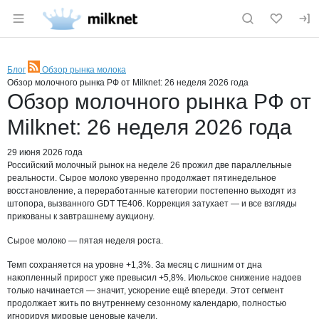
Раздел навигации по сайту milknet.ru
Блог
Обзор рынка молока
RSS
Обзор молочного рынка РФ от Milknet: 26 неделя 2026 года
Обзор молочного рынка РФ от
Milknet: 26 неделя 2026 года
29 июня 2026 года
Российский молочный рынок на неделе 26 прожил две параллельные
реальности. Сырое молоко уверенно продолжает пятинедельное
восстановление, а переработанные категории постепенно выходят из
штопора, вызванного GDT TE406. Коррекция затухает — и все взгляды
прикованы к завтрашнему аукциону.
Сырое молоко — пятая неделя роста.
Темп сохраняется на уровне +1,3%. За месяц с лишним от дна
накопленный прирост уже превысил +5,8%. Июльское снижение надоев
только начинается — значит, ускорение ещё впереди. Этот сегмент
продолжает жить по внутреннему сезонному календарю, полностью
игнорируя мировые ценовые качели.