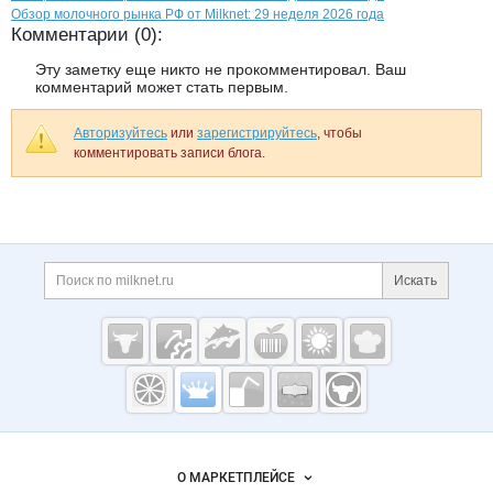
Обзор молочного рынка РФ от Milknet: 29 неделя 2026 года
Комментарии (0):
Эту заметку еще никто не прокомментировал. Ваш
комментарий может стать первым.
Авторизуйтесь
или
зарегистрируйтесь
, чтобы
комментировать записи блога.
Дополнительная информация
Поиск по сайту и ссы
Искать
Cсылки на полезные проекты
Молочная
промышленность
России на
Важные разделы и контакты
Навигация по сайту
Milknet.ru
О МАРКЕТПЛЕЙСЕ