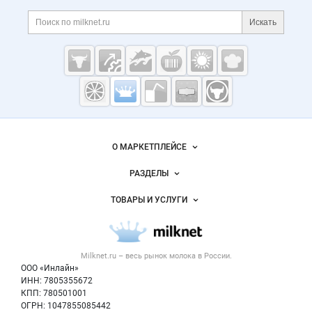
Дополнительная информация
Поиск по сайту и ссы
Искать
Cсылки на полезные проекты
Молочная
промышленность
России на
Важные разделы и контакты
Навигация по сайту
Milknet.ru
О МАРКЕТПЛЕЙСЕ
Новости Milknet.ru
РАЗДЕЛЫ
Услуги и цены
Объявления
ТОВАРЫ И УСЛУГИ
Размещение рекламы
Каталог компаний
Молочная продукция
Публичная оферта
Новости рынка
Вторичное сырье
Контактная информация
Форум
Milknet.ru – весь
рынок молока
в России.
Оборудование
Политика обработки персональных данных
Энциклопедия
ООО «Инлайн»
Прочее
Для СМИ
ИНН: 7805355672
Бренды
КПП: 780501001
Добавить объявление
Блог
ОГРН: 1047855085442
Карта объявлений