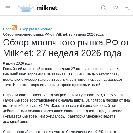
Раздел навигации по сайту milknet.ru
Блог
Обзор рынка молока
RSS
Обзор молочного рынка РФ от Milknet: 27 неделя 2026 года
Обзор молочного рынка РФ от
Milknet: 27 неделя 2026 года
6 июля 2026 года
Российский молочный рынок на неделе 27 окончательно переварил
внешний шок. Коррекция, вызванная GDT TE406, выдыхается: сразу
несколько ключевых категорий вернулись в плюс, а сырьё наращивает
темп. Июльская жара играет на стороне производителей.
Сырое молоко — шестая неделя роста, темп ускоряется до +1,6%. Это
самое быстрое восстановление с начала цикла. За полтора месяца от дна
рынок прибавил уже +7,5%. Жаркая погода и физиологический цикл
дойного стада усиливают сезонное снижение надоев — предложение
сжимается быстрее, чем ожидалось. Траектория уверенно ведёт к
доходной зоне.
Сыр — первый рост с начала марта. Символические +0,2%, но это