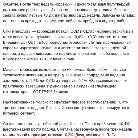
событие. После трёх недель коррекции и долгого затишья полутвёрдый
сыр наконец развернулся. И главное — розница подтвердила: Росстат
зафиксировал первые +0,2% в магазинах за 15 недель. Запасы на складах
постепенно приходят в норму, «летний пол» пройден и подтверждён.
Сухие продукты — коррекция позади. СОМ и СЦМ синхронно вернулись в
плюс после трёхнедельного снижения: +0,4% и +0,3% соответственно.
Внешний шок GDT TE406 полностью отработан. Летний промышленный
спрос на мороженое, сгущёнку и детское питание остаётся надёжной
опорой, а годовая динамика по-прежнему впечатляет — оба порошка в
плюсе более чем на +20% с начала года.
Масло — коррекция выдыхается до минимума. Всего -0,2% — это уже
техническое движение, а не тренд. Три недели подряд темп падения
замедлялся: с -1,2% до -0,6% и теперь до -0,2%. «Затухающая волна»
практически завершена, и рынок замер в ожидании следующего
катализатора — GDT TE408 14 июля.
Пастеризованное молоко продолжает лаговое восстановление: +0,4%
третью неделю подряд. Сырьевой разворот уверенно транслируется в
питьевой сегмент.
Свежая молочка — устойчивый летний сезон. Творог прибавляет +0,4% —
шестая неделя роста подряд. Сметана развернулась после трёх недель
минимальной коррекции, показав +0,2%. Дача, пикники, HoReCa —