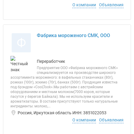
О компании
Объявления
Фабрика мороженого СМК, ООО
Ф
Переработчик
Предприятие ООО «Фабрика мороженого СМК»
специализируется на производстве широкого
ассортимента мороженого: в вафельных стаканчиках (80г),
рожках (100г), эскимо (70г), банках (500г). Продукция известна
под брэндом «CooLTook».Мы работаем с австрийским
оборудованием и местным молоком(7000 коров, которые
пасутся у берегов Байкала). Мы не используем красители и
ароматизаторы. В составе присутствуют только натуральные
ингредиенты: молоко,...
Россия, Иркутская область ИНН: 3851022053
О компании
Объявления