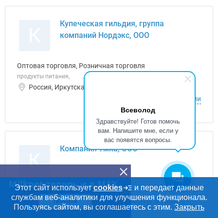
Купеческая гильдия, группа
К
компаний Нордэкс, ООО
Оптовая торговля, Розничная торговля
продукты питания,
Россия, Иркутская область ИНН: 3810318703
О компании
Всеволод
Здравствуйте! Готов помочь
вам. Напишите мне, если у
вас появятся вопросы.
Компания Умка, ООО
К
Milknet теперь и в MAX
Этот сайт использует
cookies
и передает данные
Розничная торговля
службам веб-аналитики для улучшения функционала.
Торговая компания Компания Умка занимается оптовой
ПЕРЕЙТИ
Пользуясь сайтом, вы соглашаетесь с этим.
Закрыть
торговлей продукцией