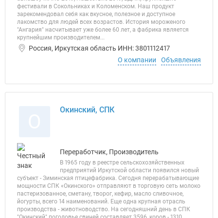
фестивали в Сокольниках и Коломенском. Наш продукт
зарекомендовал себя как вкусное, полезное и доступное
лакомство для людей всех возрастов. История мороженого
"Ангария" насчитывает уже более 60 лет, а фабрика является
крупнейшим производителем...
Россия, Иркутская область ИНН: 3801112417
О компании
Объявления
Окинский, СПК
О
Переработчик, Производитель
В 1965 году в реестре сельскохозяйственных
предприятий Иркутской области появился новый
субъект - Зиминская птицефабрика. Сегодня перерабатывающие
мощности СПК «Окинского» отправляют в торговую сеть молоко
пастеризованное, сметану, творог, кефир, масло сливочное,
йогурты, всего 14 наименований. Еще одна крупная отрасль
производства - животноводство. На сегодняшний день в СПК
"Окинский" поголовье свиней составляет 3596, коров - 1310....