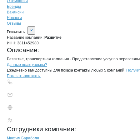
О компании
Бренды
Вакансии
Новости
Отзывы
О компании
Развитие
Реквизиты
компании
Развитие
Реквизиты:
Название компании:
Развитие
ИНН:
3811452980
Описание:
Развитие, транспортная компания - Предоставление услуг по перевозкам 
Контакты
компании
Развитие
+7(800)000-00-..
Данные неактуальны?
Ежедневно вам доступны для показа контакты любых 5 компаний.
Получи
Показать контакты
Развитие
Сотрудники
компании
:
Максим Бараболя