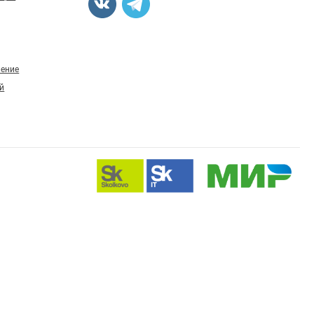
ление
й