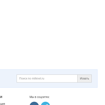
Искать
Поиск
ГИ
Мы в соцсетях:
кция