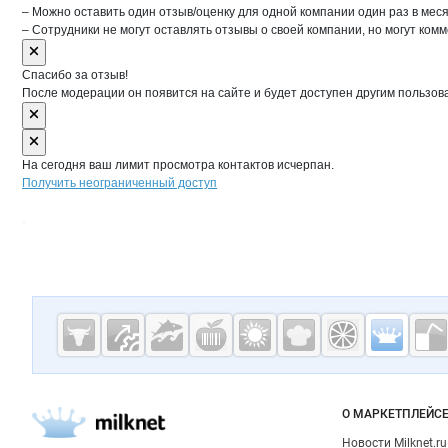
– Можно оставить один отзыв/оценку для одной компании один раз в меся
– Сотрудники не могут оставлять отзывы о своей компании, но могут комм
Спасибо за отзыв!
После модерации он появится на сайте и будет доступен другим пользов
На сегодня ваш лимит просмотра контактов исчерпан.
Получить неограниченный доступ
Дополнительная информация
Cсылки на полезные проекты
Молочная
промышленн
России на
Важные разделы и контакты
Навигация п
О МАРКЕТПЛЕЙС
Milknet.ru
Новости Milknet.ru