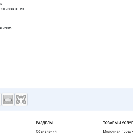
ц;
ентировать их.
ателям.
ость
о сайту
Е
РАЗДЕЛЫ
ТОВАРЫ И УСЛУ
Объявления
Молочная проду