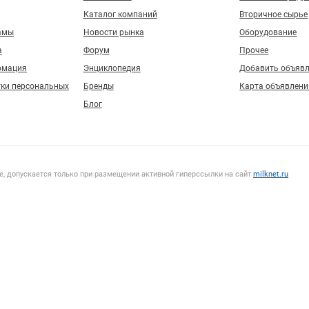
Каталог компаний
Вторичное сырье
амы
Новости рынка
Оборудование
а
Форум
Прочее
рмация
Энциклопедия
Добавить объяв
тки персональных
Бренды
Карта объявлени
Блог
, допускается только при размещении активной гиперссылки на сайт
milknet.ru