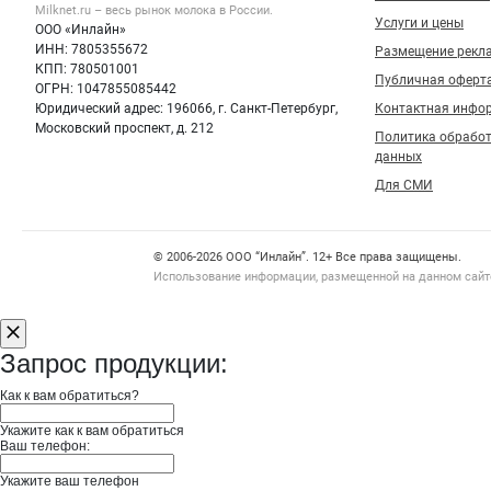
Milknet.ru – весь
рынок молока
в России.
Услуги и цены
ООО «Инлайн»
ИНН: 7805355672
Размещение рекл
КПП: 780501001
Публичная оферт
ОГРН: 1047855085442
Юридический адрес: 196066, г. Санкт-Петербург,
Контактная инфо
Московский проспект, д. 212
Политика обрабо
данных
Для СМИ
Счетчики, авторское право, логотипы
© 2006‑2026 ООО “Инлайн”. 12+ Все права защищены.
Использование информации, размещенной на данном сайте
Запрос продукции:
Как к вам обратиться?
Укажите как к вам обратиться
Ваш телефон:
Укажите ваш телефон