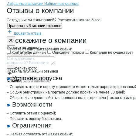
Бренды
Вакансии в
компани
Развитие
Развитие
Избранные вакансии
Избранные резюме
Новости o
Развитие, ООО
Развитие
Отзывы
о компании
Сотрудничали с компанией? Расскажите как это было!
Правила публикации отзывов
Добавить отзыв
Форма обратной связи о неточностях 
Развитие
Расскажите
о компании
Укажите неточность
Начните отзыв с выставления оценки
Контактные данные
Описание, товары
Компания не существует
Отмена
Опубликовать
Прикрепить фото
Правила публикации отзывов
Условия допуска
Отмена
Опубликовать
– Оставлять отзыв и оценку компаниям может только зарегистрированны
– Со дня регистрации на портале должно пройти не менее 30 дней;
– Обязательно должны быть заполнены поля в профиле (так же как для 
Возможности
– Оставить отзыв с оценкой;
– Поставить оценку без отзыва.
Ограничения
– Нельзя оставлять отзыв без оценки;