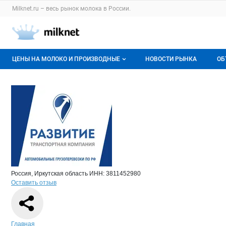
Раздел навигации по сайту milknet.ru
Milknet.ru – весь
рынок молока
в России.
Авторизация и меню пользователя
Навигация по разделам сайта milknet.ru
ЦЕНЫ НА МОЛОКО И ПРОИЗВОДНЫЕ
НОВОСТИ РЫНКА
ОБ
Оптовые цены
В
Краткая информация о компании
Раз
Страница компании
Развитие
Страница компании
Развитие, ООО
О мониторингах
Г
Актуальные мониторинги
М
Динамика цен
Отзывы
Россия, Иркутская область
ИНН: 3811452980
Оставить отзыв
Навигация по сайту
Главная