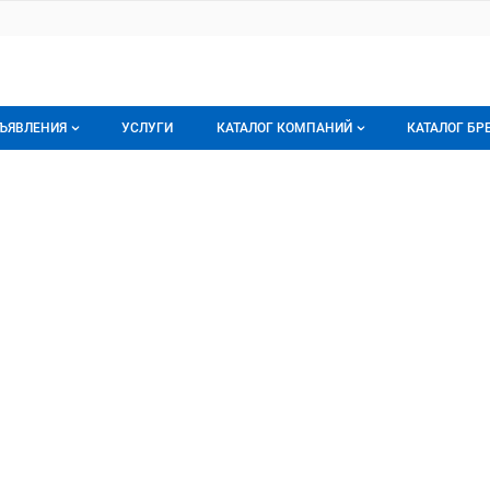
ЪЯВЛЕНИЯ
УСЛУГИ
КАТАЛОГ КОМПАНИЙ
КАТАЛОГ БР
се объявления
О каталоге компаний
О каталог
витие
, ООО
орячее предложение
Каталог компаний
Бренды
ои объявления
Моя компания
Мои брен
Премиум размещение