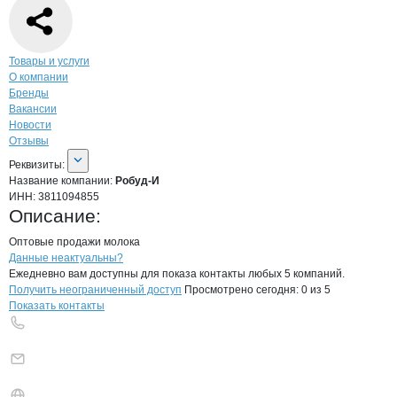
Навигация по странице
компании
Робу
Товары и услуги
О компании
Бренды
Вакансии
Новости
Отзывы
О компании
Робуд-И
Реквизиты
компании
Робуд-И
Реквизиты:
Название компании:
Робуд-И
ИНН:
3811094855
Описание:
Оптовые продажи молока
Контакты
компании
Робуд-И
+7(800)000-00-..
Данные неактуальны?
Ежедневно вам доступны для показа контакты любых 5 компаний.
Получить неограниченный доступ
Просмотрено сегодня:
0
из 5
Показать контакты