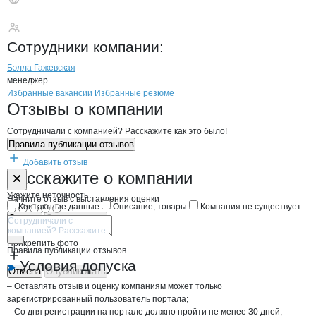
Робуд-И
Сотрудники
компании
:
Бэлла Гажевская
менеджер
Бренды
Вакансии в
компани
Робуд-И
Робуд-И
Избранные вакансии
Избранные резюме
Новости o
Робуд-И, ООО
Робуд-И
Отзывы
о компании
Сотрудничали с компанией? Расскажите как это было!
Правила публикации отзывов
Добавить отзыв
Форма обратной связи о неточностях н
Робуд-И
Расскажите
о компании
Укажите неточность
Начните отзыв с выставления оценки
Контактные данные
Описание, товары
Компания не существует
Отмена
Опубликовать
Прикрепить фото
Правила публикации отзывов
Условия допуска
Отмена
Опубликовать
– Оставлять отзыв и оценку компаниям может только
зарегистрированный пользователь портала;
– Со дня регистрации на портале должно пройти не менее 30 дней;