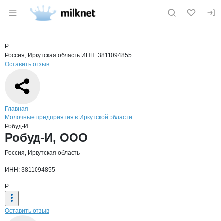
Раздел навигации по сайту milknet.ru
Краткая информация о компании
Робу
Страница компании
Робуд-И,
Страница компании
Робуд-И, ООО
Р
Россия, Иркутская область
ИНН: 3811094855
Оставить отзыв
Навигация по сайту
Главная
Молочные предприятия в Иркутской области
Робуд-И
Основная информация о компании
Робуд-И, ООО
Россия, Иркутская область
ИНН: 3811094855
Р
Оставить отзыв