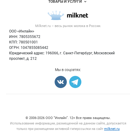
ТОВАРЫ И УСЛУГИ
Размещение рекламы
Каталог компаний
Молочная продукция
Публичная оферта
Новости рынка
Вторичное сырье
Контактная информация
Форум
Milknet.ru – весь
рынок молока
в России.
Оборудование
Политика обработки персональных данных
Энциклопедия
ООО «Инлайн»
Прочее
Для СМИ
ИНН: 7805355672
Бренды
КПП: 780501001
Добавить объявление
Блог
ОГРН: 1047855085442
Карта объявлений
Юридический адрес: 196066, г. Санкт-Петербург, Московский
проспект, д. 212
Мы в соцсетях:
Счетчики, авторское право, логотипы
© 2006‑2026 ООО “Инлайн”. 12+ Все права защищены.
Использование информации, размещенной на данном сайте, допускается
только при размещении активной гиперссылки на сайт
milknet.ru