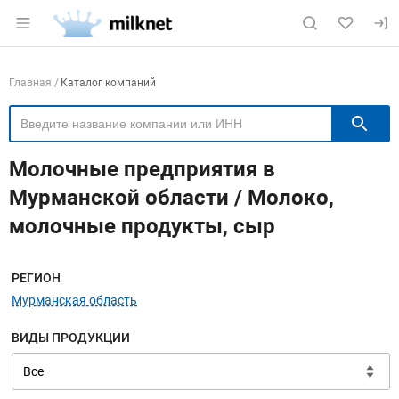
Раздел навигации по сайту milknet.ru
Навигация по компаниям
Главная
Каталог компаний
П
Молочные предприятия в
Мурманской области / Молоко,
молочные продукты, сыр
Меню навигации
РЕГИОН
Мурманская область
ВИДЫ ПРОДУКЦИИ