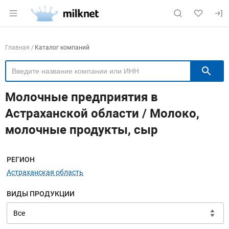
Раздел навигации по сайту milknet.ru
Навигация по компаниям
Главная
Каталог компаний
П
Молочные предприятия в
Астраханской области / Молоко,
молочные продукты, сыр
Меню навигации
РЕГИОН
Астраханская область
ВИДЫ ПРОДУКЦИИ