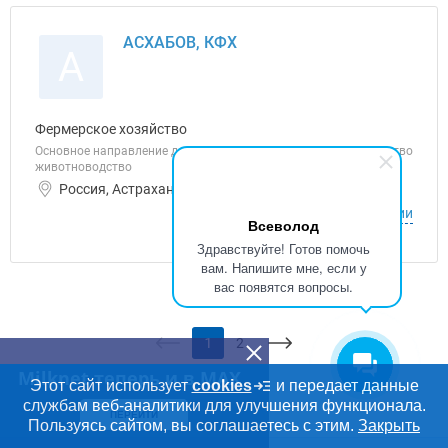
АСХАБОВ, КФХ
А
Фермерское хозяйство
Основное направление деятельности АСХАБОВ: растениеводство
животноводство
Россия, Астраханская область ИНН: 300104446782
О компании
Всеволод
Здравствуйте! Готов помочь
вам. Напишите мне, если у
вас появятся вопросы.
1
2
Milknet теперь и в MAX
Этот сайт использует
cookies
и передает данные
службам веб-аналитики для улучшения функционала.
ПЕРЕЙТИ
Пользуясь сайтом, вы соглашаетесь с этим.
Закрыть