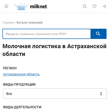
Раздел навигации по сайту milknet.ru
Навигация по компаниям
Главная
Каталог компаний
П
Молочная логистика в Астраханской
области
Меню навигации
РЕГИОН
Астраханская область
ВИДЫ ПРОДУКЦИИ
ВИДЫ ДЕЯТЕЛЬНОСТИ