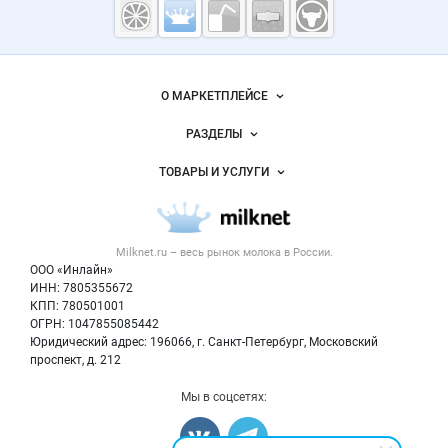
Молочная
промышленность
России на
Важные разделы и контакты
Навигация по сайту
Milknet.ru
О МАРКЕТПЛЕЙСЕ
Новости Milknet.ru
РАЗДЕЛЫ
Услуги и цены
Объявления
ТОВАРЫ И УСЛУГИ
Размещение рекламы
Каталог компаний
Молочная продукция
Публичная оферта
Новости рынка
Вторичное сырье
Контактная информация
Форум
Milknet.ru – весь
рынок молока
в России.
Оборудование
Политика обработки персональных данных
Энциклопедия
ООО «Инлайн»
Прочее
Для СМИ
ИНН: 7805355672
Бренды
КПП: 780501001
Добавить объявление
Блог
ОГРН: 1047855085442
Карта объявлений
Юридический адрес: 196066, г. Санкт-Петербург, Московский
проспект, д. 212
Мы в соцсетях: