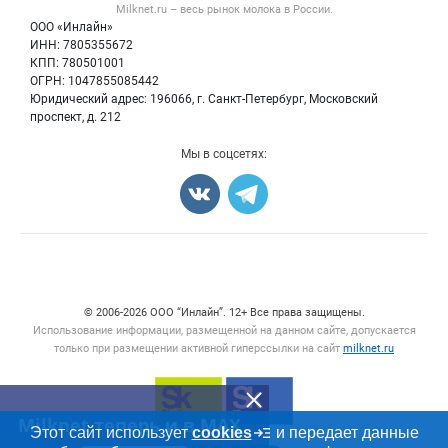
Milknet.ru – весь
рынок молока
в России.
Оборудование
Политика обработки персональных данных
Энциклопедия
ООО «Инлайн»
Прочее
Для СМИ
ИНН: 7805355672
Бренды
КПП: 780501001
Добавить объявление
Блог
ОГРН: 1047855085442
Карта объявлений
Юридический адрес: 196066, г. Санкт-Петербург, Московский
проспект, д. 212
Мы в соцсетях:
Счетчики, авторское право, логотипы
© 2006‑2026 ООО “Инлайн”. 12+ Все права защищены.
Использование информации, размещенной на данном сайте, допускается
только при размещении активной гиперссылки на сайт
milknet.ru
Milknet теперь и в MAX
Этот сайт использует
cookies
и передает данные