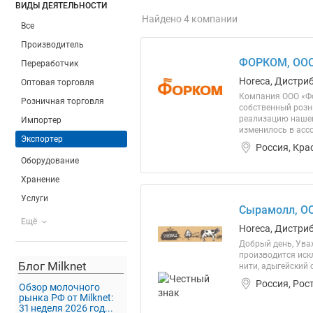
ВИДЫ ДЕЯТЕЛЬНОСТИ
Найдено 4 компании
Все
Производитель
ФОРКОМ, ОО
Переработчик
Horeca, Дистри
Оптовая торговля
Компания ООО «Фо
Розничная торговля
собственный розн
реализацию нашей
Импортер
изменилось в асс
Экспортер
Россия, Кра
Оборудование
Хранение
Услуги
Сырамолл, О
Ещё
Horeca, Дистри
Добрый день, Ува
производится искл
Блог Milknet
нити, адыгейский 
Россия, Рос
Обзор молочного
рынка РФ от Milknet:
31 неделя 2026 год...