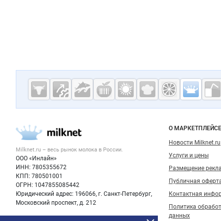
Дополнительная информация
Cсылки на полезные проекты
Молочная
промышленн
России на
Важные разделы и контакты
Навигация п
О МАРКЕТПЛЕЙС
Milknet.ru
Новости Milknet.ru
Milknet.ru – весь
рынок молока
в России.
Услуги и цены
ООО «Инлайн»
ИНН: 7805355672
Размещение рекл
КПП: 780501001
Публичная оферт
ОГРН: 1047855085442
Юридический адрес: 196066, г. Санкт-Петербург,
Контактная инфо
Московский проспект, д. 212
Политика обрабо
данных