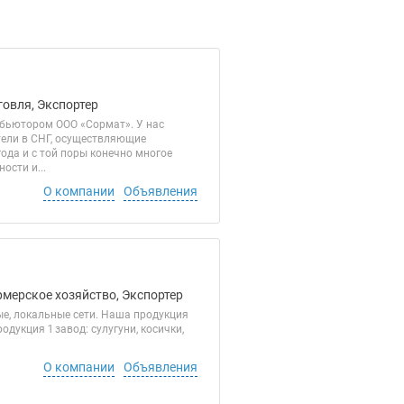
говля, Экспортер
ибьютором ООО «Сормат». У нас
тели в СНГ, осуществляющие
ода и с той поры конечно многое
ости и...
О компании
Объявления
рмерское хозяйство, Экспортер
е, локальные сети. Наша продукция
укция 1 завод: сулугуни, косички,
О компании
Объявления