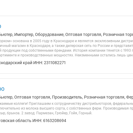
О
бьютер, Импортер, Оборудование, Оптовая торговля, Розничная тор
рком» основана в 2005 году в Краснодаре и является эксклюзивным дистр
ичный магазин в Краснодаре, а также дилерская сеть по России и представи
 продукции под собственными брендами. История компании тянется с 1993 г
ортименте и производственных мощностях. Неизменными остались лишь ценн
снодарский край ИНН: 2311082271
ОО
бьютер, Оптовая торговля, Производитель, Розничная торговля, Фе
жаемые коллеги! Приглашаем к сотрудничеству дистрибьюторов, федеральны
ючительно из молока высшего сорта, с собственных ферм. Производимая прод
сыр, брынза. 2 завод: Пармезан, Грюйер, Гойя, Горный.
товская область ИНН: 6163208694