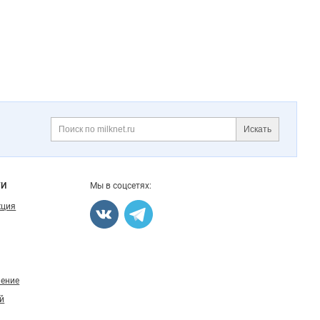
Искать
Поиск
ГИ
Мы в соцсетях:
кция
ление
й