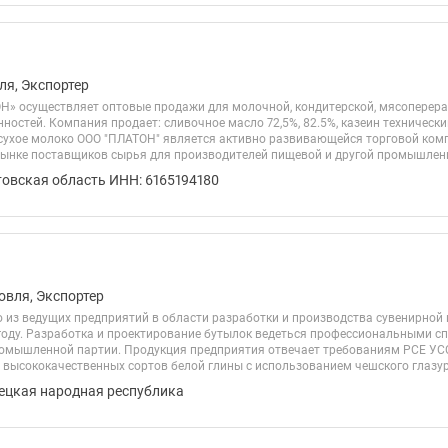
ля, Экспортер
» осуществляет оптовые продажи для молочной, кондитерской, мясоперер
остей. Компания продает: сливочное масло 72,5%, 82.5%, казеин технически
сухое молоко ООО "ПЛАТОН" является активно развивающейся торговой ко
рынке поставщиков сырья для производителей пищевой и другой промышленнос
товская область ИНН: 6165194180
овля, Экспортер
о из ведущих предприятий в области разработки и производства сувенирной 
 году. Разработка и проектирование бутылок ведеться профессиональными 
омышленной партии. Продукция предприятия отвечает требованиям РСЕ УСС
 высококачественных сортов белой глины с использованием чешского глазури
ецкая народная республика