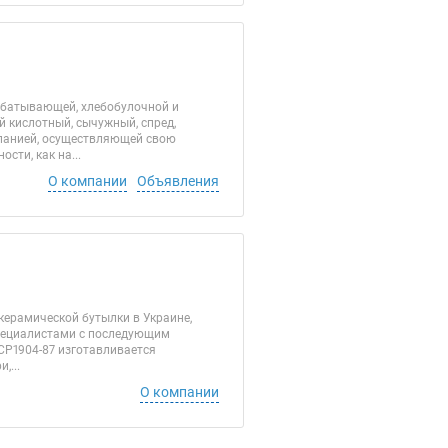
абатывающей, хлебобулочной и
й кислотный, сычужный, спред,
мпанией, осуществляющей свою
ти, как на...
О компании
Объявления
керамической бутылки в Украине,
специалистами с последующим
Р1904-87 изготавливается
,...
О компании