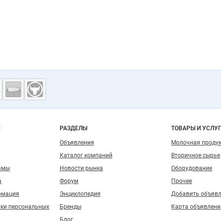
ость
о сайту
Е
РАЗДЕЛЫ
ТОВАРЫ И УСЛУ
Объявления
Молочная проду
Каталог компаний
Вторичное сырье
амы
Новости рынка
Оборудование
а
Форум
Прочее
рмация
Энциклопедия
Добавить объяв
тки персональных
Бренды
Карта объявлени
Блог