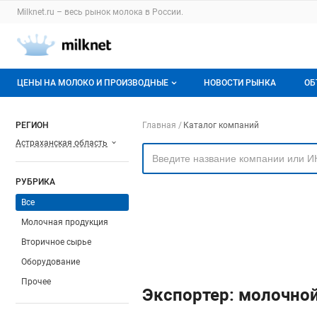
Раздел навигации по сайту milknet.ru
Milknet.ru – весь
рынок молока
в России.
Авторизация и меню пользователя
Навигация по разделам сайта milknet.ru
ЦЕНЫ НА МОЛОКО И ПРОИЗВОДНЫЕ
НОВОСТИ РЫНКА
ОБ
Оптовые цены
В
Навигация по компа
РЕГИОН
Главная
Каталог компаний
Астраханская область
О мониторингах
Г
Актуальные мониторинги
М
РУБРИКА
Динамика цен
Все
Молочная продукция
Отзывы
Вторичное сырье
Оборудование
Прочее
Экспортер: молочной