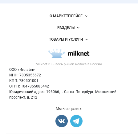
промышленность
России на
Важные разделы и контакты
Навигация по сайту
Milknet.ru
О МАРКЕТПЛЕЙСЕ
Новости Milknet.ru
РАЗДЕЛЫ
Услуги и цены
Объявления
ТОВАРЫ И УСЛУГИ
Размещение рекламы
Каталог компаний
Молочная продукция
Публичная оферта
Новости рынка
Вторичное сырье
Контактная информация
Форум
Milknet.ru – весь
рынок молока
в России.
Оборудование
Политика обработки персональных данных
Энциклопедия
ООО «Инлайн»
Прочее
Для СМИ
ИНН: 7805355672
Бренды
КПП: 780501001
Добавить объявление
Блог
ОГРН: 1047855085442
Карта объявлений
Юридический адрес: 196066, г. Санкт-Петербург, Московский
проспект, д. 212
Мы в соцсетях: