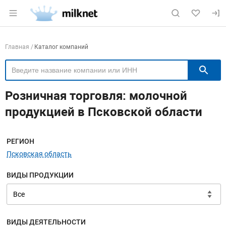
Раздел навигации по сайту milknet.ru
Навигация по компаниям
Главная
Каталог компаний
П
Розничная торговля: молочной
продукцией в Псковской области
Меню навигации
РЕГИОН
Псковская область
ВИДЫ ПРОДУКЦИИ
ВИДЫ ДЕЯТЕЛЬНОСТИ