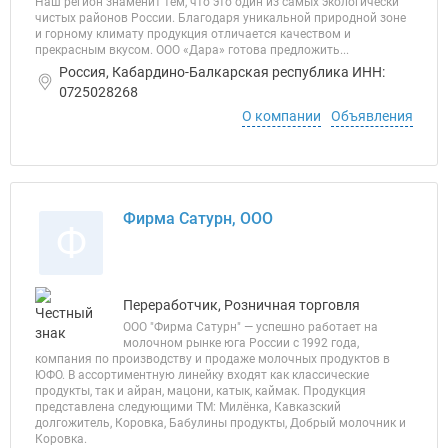
Наш регион знаменит тем, что это один из самых экологически
чистых районов России. Благодаря уникальной природной зоне
и горному климату продукция отличается качеством и
прекрасным вкусом. ООО «Дара» готова предложить...
Россия, Кабардино-Балкарская республика ИНН:
0725028268
О компании
Объявления
Фирма Сатурн, ООО
Ф
Переработчик, Розничная торговля
ООО "Фирма Сатурн" — успешно работает на
молочном рынке юга России с 1992 года,
компания по производству и продаже молочных продуктов в
ЮФО. В ассортиментную линейку входят как классические
продукты, так и айран, мацони, катык, каймак. Продукция
представлена следующими ТМ: Милёнка, Кавказский
долгожитель, Коровка, Бабулины продукты, Добрый молочник и
Коровка.