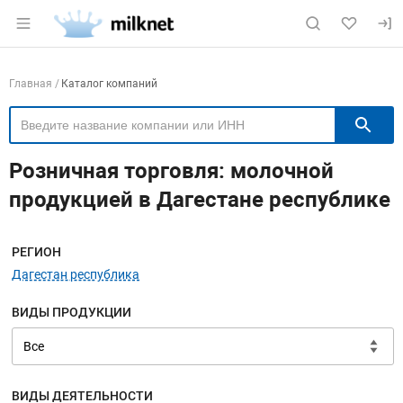
Раздел навигации по сайту milknet.ru
Навигация по компаниям
Главная
Каталог компаний
П
Розничная торговля: молочной
продукцией в Дагестане республике
Меню навигации
РЕГИОН
Дагестан республика
ВИДЫ ПРОДУКЦИИ
ВИДЫ ДЕЯТЕЛЬНОСТИ