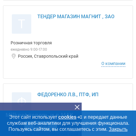
ТЕНДЕР МАГАЗИН МАГНИТ , ЗАО
Т
Розничная торговля
ежедневно 9:00-17:00
Россия, Ставропольский край
О компании
ФЕДОРЕНКО Л.В., ПТФ, ИП
Ф
Milknet теперь и в MAX
Этот сайт использует
cookies
и передает данные
Розничная торговля
службам веб-аналитики для улучшения функционала.
ПЕРЕЙТИ
Компания ФЕДОРЕНКО Л.В., ПТФ
Пользуясь сайтом, вы соглашаетесь с этим.
Закрыть
Россия, Ставропольский край