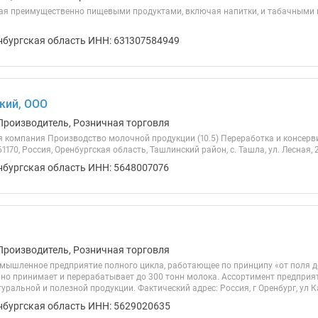
ая преимущественно пищевыми продуктами, включая напитки, и табачными
нбургская область ИНН: 631307584949
кий, ООО
Производитель, Розничная торговля
 компания Производство молочной продукции (10.5) Переработка и консер
61170, Россия, Оренбургская область, Ташлинский район, с. Ташла, ул. Лесная, 2
нбургская область ИНН: 5648007076
Производитель, Розничная торговля
омышленное предприятие полного цикла, работающее по принципу «от поля 
но принимает и перерабатывает до 300 тонн молока. Ассортимент предприя
ральной и полезной продукции. Фактический адрес: Россия, г Оренбург, ул К
нбургская область ИНН: 5629020635