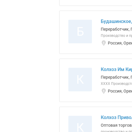
Будашинское
Б
Переработчик, 
Производство и пр
Россия, Оре
Колхоз Им Ки
К
Переработчик, 
ХХХХ Производств
Россия, Оре
Колхоз Приво
К
Оптовая торгов
производство и пр