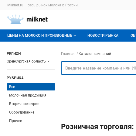
Раздел навигации по сайту milknet.ru
Milknet.ru – весь
рынок молока
в России.
Авторизация и меню пользователя
Навигация по разделам сайта milknet.ru
ЦЕНЫ НА МОЛОКО И ПРОИЗВОДНЫЕ
НОВОСТИ РЫНКА
ОБ
Оптовые цены
В
Навигация по компа
РЕГИОН
Главная
Каталог компаний
Оренбургская область
О мониторингах
Г
Актуальные мониторинги
М
РУБРИКА
Динамика цен
Все
Молочная продукция
Отзывы
Вторичное сырье
Оборудование
Прочее
Розничная торговля: