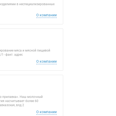
 изделиями в неспециализированных
О компании
вирование мяса и мясной пищевой
/1 - факт. адрес
О компании
до прилавка». Наш молочный
тия насчитывает более 60
авказская, влд 2
О компании