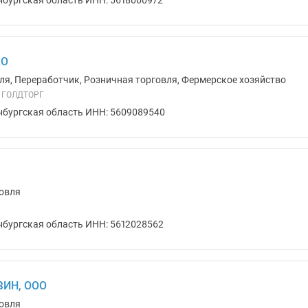
АО
ля, Переработчик, Розничная торговля, Фермерское хозяйство
я ГОЛДТОРГ
нбургская область ИНН: 5609089540
овля
нбургская область ИНН: 5612028562
ЗИН, ООО
овля