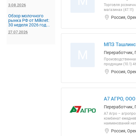
М
3.08.2026
Торговля розничн
магазинах (47.11)
Обзор молочного
Россия, Оре
рынка РФ от Milknet:
30 неделя 2026 год...
27.07.2026
МПЗ Ташлинс
М
Переработчик, 
Производственная
продукции (10.1) 4
Россия, Оре
А7 АГРО, ООО
Переработчик, 
А7 Агро – агропр
комбинат ежеднев
наименований нату
Россия, Оре