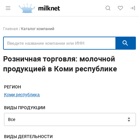
Раздел навигации по сайту milknet.ru
Навигация по компаниям
Главная
Каталог компаний
П
Розничная торговля: молочной
продукцией в Коми республике
Меню навигации
РЕГИОН
Коми республика
ВИДЫ ПРОДУКЦИИ
ВИДЫ ДЕЯТЕЛЬНОСТИ