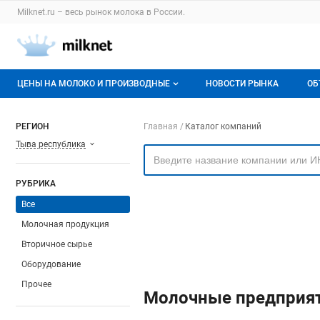
Раздел навигации по сайту milknet.ru
Milknet.ru – весь
рынок молока
в России.
Авторизация и меню пользователя
Навигация по разделам сайта milknet.ru
ЦЕНЫ НА МОЛОКО И ПРОИЗВОДНЫЕ
НОВОСТИ РЫНКА
ОБ
Оптовые цены
В
Навигация по компа
РЕГИОН
Главная
Каталог компаний
Тыва республика
О мониторингах
Г
Актуальные мониторинги
М
РУБРИКА
Динамика цен
Все
Молочная продукция
Отзывы
Вторичное сырье
Оборудование
Прочее
Молочные предприят