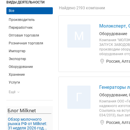
ВИДЫ ДЕЯТЕЛЬНОСТИ
Найдено 2193 компании
Все
Производитель
Молэксперт,
Переработчик
М
Оборудование
Оптовая торговля
Компания "МОЛЭК
Розничная торговля
ЗАПУСК ЗАВОДОВ,
производим обору
Импортер
оборудования отг
Экспортер
Россия, Алт
Оборудование
Хранение
Услуги
Генераторы л
Ещё
Г
Оборудование, 
Компания ООО «Ге
надежного изгото
Блог Milknet
Ссылаясь на всту
034/2013), был за
Обзор молочного
Россия, Алт
рынка РФ от Milknet:
31 неделя 2026 год...