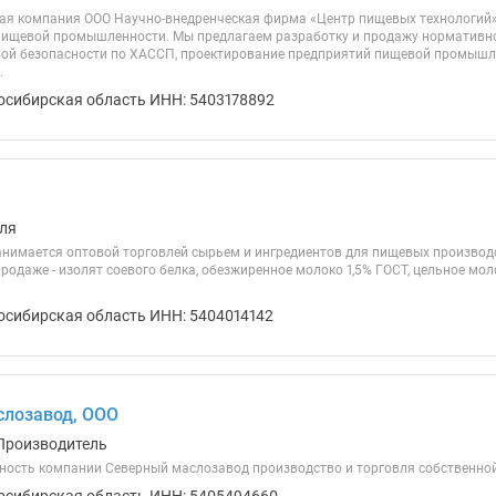
ая компания ООО Научно-внедренческая фирма «Центр пищевых технологий
 пищевой промышленности. Мы предлагаем разработку и продажу нормативной 
й безопасности по ХАССП, проектирование предприятий пищевой промышле
.
осибирская область ИНН: 5403178892
ля
имается оптовой торговлей сырьем и ингредиентов для пищевых производс
продаже - изолят соевого белка, обезжиренное молоко 1,5% ГОСТ, цельное мо
осибирская область ИНН: 5404014142
слозавод, ООО
Производитель
ность компании Северный маслозавод производство и торговля собственно
осибирская область ИНН: 5405494660