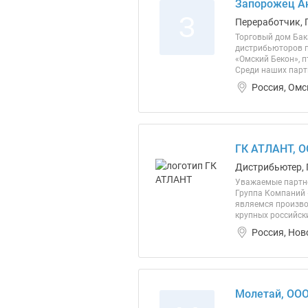
Запорожец Ан
З
Переработчик, 
Торговый дом Бак
дистрибьюторов п
«Омский Бекон», 
Среди наших партн
Россия, Омс
ГК АТЛАНТ, 
Дистрибьютер,
Уважаемые партне
Группа Компаний 
являемся произво
крупных российск
Россия, Нов
Молетай, ОО