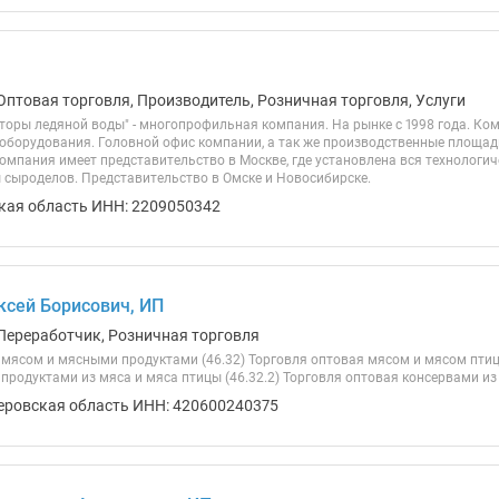
Оптовая торговля, Производитель, Розничная торговля, Услуги
торы ледяной воды" - многопрофильная компания. На рынке с 1998 года. Ко
оборудования. Головной офис компании, а так же производственные площадки
омпания имеет представительство в Москве, где установлена вся технологич
 сыроделов. Представительство в Омске и Новосибирске.
кая область ИНН: 2209050342
ксей Борисович, ИП
Переработчик, Розничная торговля
 мясом и мясными продуктами (46.32) Торговля оптовая мясом и мясом птицы
продуктами из мяса и мяса птицы (46.32.2) Торговля оптовая консервами из 
еровская область ИНН: 420600240375