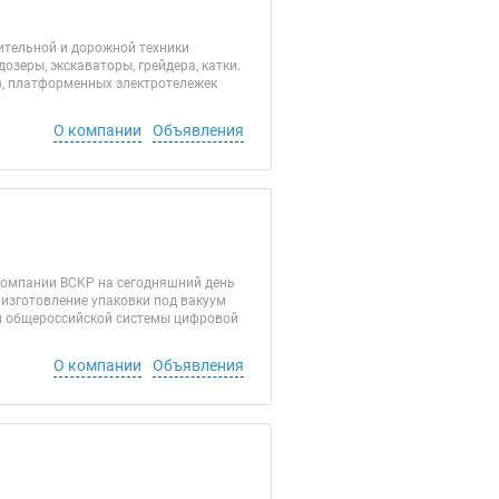
ительной и дорожной техники
зеры, экскаваторы, грейдера, катки.
в, платформенных электротележек
О компании
Объявления
компании ВСКР на сегодняшний день
 изготовление упаковки под вакуум
ии общероссийской системы цифровой
О компании
Объявления