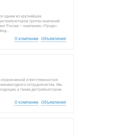
ся одним из крупнейших
 дистрибьютором группы компаний
инг России — компанию «Продо».
од...
О компании
Объявления
 ограниченной ответственностью
аимовыгодного сотрудничества. Мы
родукции, а также дистрибьютором
О компании
Объявления