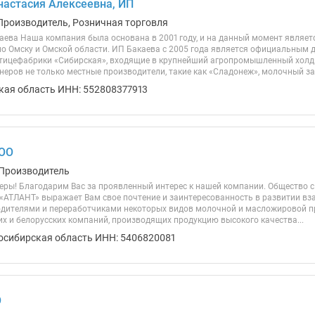
астасия Алексеевна, ИП
Производитель, Розничная торговля
аева Наша компания была основана в 2001 году, и на данный момент являет
о Омску и Омской области. ИП Бакаева с 2005 года является официальным
птицефабрики «Сибирская», входящие в крупнейший агропромышленный холд
еров не только местные производители, такие как «Сладонеж», молочный зав
кая область ИНН: 552808377913
ООО
 Производитель
ры! Благодарим Вас за проявленный интерес к нашей компании. Общество с
«АТЛАНТ» выражает Вам свое почтение и заинтересованность в развитии вз
дителями и переработчиками некоторых видов молочной и масложировой п
их и белорусских компаний, производящих продукцию высокого качества...
осибирская область ИНН: 5406820081
О