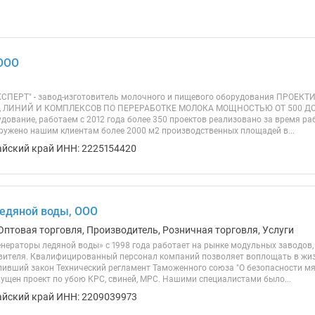
 ООО
СПЕРТ" - завод-изготовитель молочного и пищевого оборудования ПРОЕК
 ЛИНИЙ И КОМПЛЕКСОВ ПО ПЕРЕРАБОТКЕ МОЛОКА МОЩНОСТЬЮ ОТ 500 ДО 1
дование, работаем с 2012 года более 350 проектов реализовано за время р
ружено нашим клиентам более 2000 м2 производственных площадей в...
айский край ИНН: 2225154420
едяной воды, ООО
Оптовая торговля, Производитель, Розничная торговля, Услуги
нераторы ледяной воды» с 1998 года работает на рынке модульных заводов,
вителя. Квалифицированный персонал компаний позволяет воплощать в жи
пивший закон Технический регламент Таможенного союза "О безопасности мя
пущен проект по убою КРС, свиней, МРС. Нашими специалистами было...
айский край ИНН: 2209039973