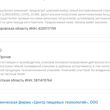
шленная компания" предлагает широкий выбор самой востребованной стро
 (LONGGONG), LOVOL, XCMG: фронтальные погрузчики, мини-погрузчики бульдо
уществляет прямые поставки вилочных погрузчиков, штабелеров, ричтрако
 по цене завода-изготовителя. Предлагаемая нами техника имеет высокое...
еровская область ИНН: 4205117159
О
Прочее
поставщик и производитель упаковки Основное направление деятельности 
 поставки гибкой полимерной упаковки в широком ассортименте, в том числе
ной продукции, газонаполненной упаковки. Компания участвует во внедрен
ов Честный ЗНАК.
утская область ИНН: 3811470764
енческая фирма «Центр пищевых технологий», ООО