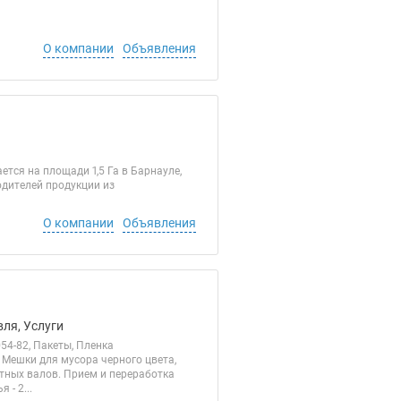
О компании
Объявления
тся на площади 1,5 Га в Барнауле,
одителей продукции из
О компании
Объявления
ля, Услуги
4-82, Пакеты, Пленка
Мешки для мусора черного цвета,
атных валов. Прием и переработка
- 2...