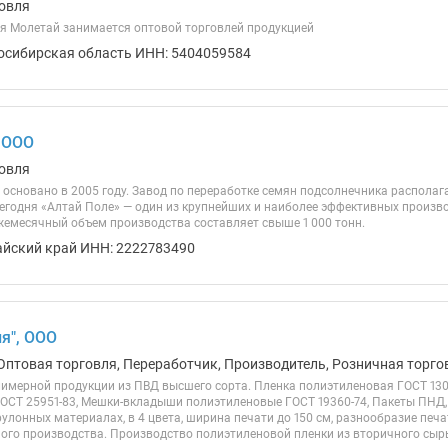
овля
я Молетай занимается оптовой торговлей продукцией
осибирская область ИНН: 5404059584
 ООО
овля
основано в 2005 году. Завод по переработке семян подсолнечника располагае
Сегодня «Алтай Поле» — один из крупнейших и наиболее эффективных произв
жемесячный объем производства составляет свыше 1 000 тонн.
айский край ИНН: 2222783490
я", ООО
Оптовая торговля, Переработчик, Производитель, Розничная торгов
имерной продукции из ПВД высшего сорта. Пленка полиэтиленовая ГОСТ 1305
ОСТ 25951-83, Мешки-вкладыши полиэтиленовые ГОСТ 19360-74, Пакеты ПНД, 
улонных материалах, в 4 цвета, ширина печати до 150 см, разнообразие печ
го производства. Производство полиэтиленовой пленки из вторичного сырья 