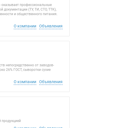
» оказывает профессиональные
документации (ТУ, ТИ, СТО, ТТК),
нности и общественного питания.
О компании
Объявления
тв непосредственно от заводов-
локо 26% ГОСТ, сыворотки сухие
О компании
Объявления
й продукцией