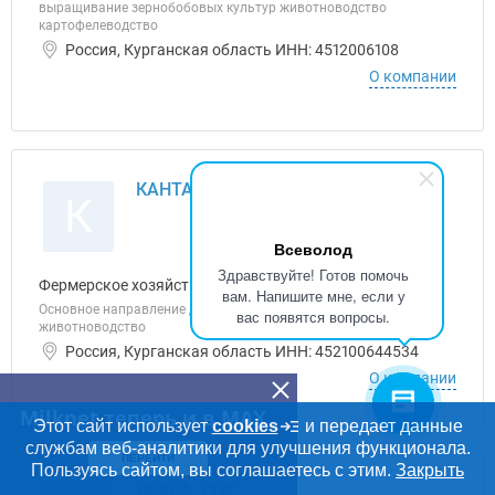
выращивание зернобобовых культур животноводство
картофелеводство
Россия, Курганская область ИНН: 4512006108
О компании
КАНТАЕВ И.А., КФХ
К
Всеволод
Здравствуйте! Готов помочь
Фермерское хозяйство
вам. Напишите мне, если у
Основное направление деятельности КАНТАЕВ И.А.:
вас появятся вопросы.
животноводство
Россия, Курганская область ИНН: 452100644534
О компании
Milknet теперь и в MAX
Этот сайт использует
cookies
и передает данные
службам веб-аналитики для улучшения функционала.
ПЕРЕЙТИ
Пользуясь сайтом, вы соглашаетесь с этим.
Закрыть
ИСКРА, СПК