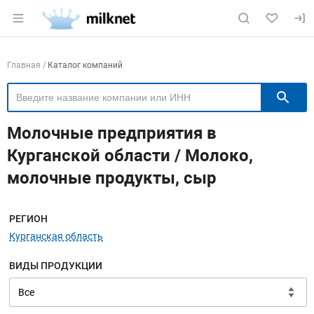
Раздел навигации по сайту milknet.ru
Навигация по компаниям
Главная
Каталог компаний
П
Молочные предприятия в
Курганской области / Молоко,
молочные продукты, сыр
Меню навигации
РЕГИОН
Курганская область
ВИДЫ ПРОДУКЦИИ