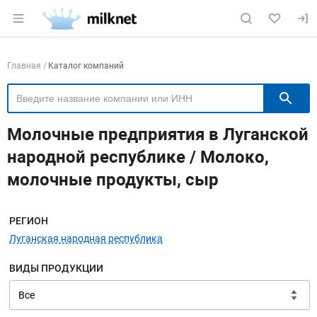
Раздел навигации по сайту milknet.ru
Навигация по компаниям
Главная
Каталог компаний
П
Молочные предприятия в Луганской
народной республике / Молоко,
молочные продукты, сыр
Меню навигации
РЕГИОН
Луганская народная республика
ВИДЫ ПРОДУКЦИИ