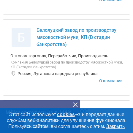
Белолуцкий завод по производству
Б
мясокостной муки, КП (В стадии
банкротства)
Оптовая торговля, Переработчик, Производитель
Компания Белолуцкий завод по производству мясокостной муки,
КП (В стадии банкротства)
Россия, Луганская народная республика
О компании
Агро-Бутово, ООО, ООО
Milknet теперь и в MAX
А
Этот сайт использует
cookies
и передает данные
службам веб-аналитики для улучшения функционала.
ПЕРЕЙТИ
Пользуясь сайтом, вы соглашаетесь с этим.
Закрыть