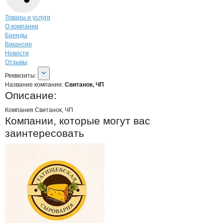
Навигация по странице
компании
Свит
Товары и услуги
О компании
Бренды
Вакансии
Новости
Отзывы
О компании
Свитанок, ЧП
Реквизиты
компании
Свитанок, ЧП
Реквизиты:
Название компании:
Свитанок, ЧП
Описание:
Компания Свитанок, ЧП
Компании, которые могут вас
заинтересовать