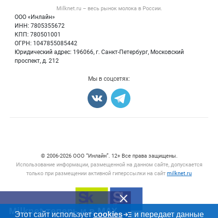
Форум
Milknet.ru – весь
рынок молока
в России.
Оборудование
Политика обработки персональных данных
Энциклопедия
ООО «Инлайн»
Прочее
Для СМИ
ИНН: 7805355672
Бренды
КПП: 780501001
Добавить объявление
Блог
ОГРН: 1047855085442
Карта объявлений
Юридический адрес: 196066, г. Санкт-Петербург, Московский
проспект, д. 212
Мы в соцсетях:
Счетчики, авторское право, логотипы
© 2006‑2026 ООО “Инлайн”. 12+ Все права защищены.
Использование информации, размещенной на данном сайте, допускается
только при размещении активной гиперссылки на сайт
milknet.ru
Milknet теперь и в MAX
Этот сайт использует
cookies
и передает данные