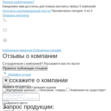
Контакты
компании
Свитанок, ЧП
+7(800)000-00-..
Данные неактуальны?
Ежедневно вам доступны для показа контакты любых 5 компаний.
Получить неограниченный доступ
Просмотрено сегодня:
0
из 5
Показать контакты
Бренды
Вакансии в
компани
Свитанок, ЧП
Свитанок, ЧП
Избранные вакансии
Избранные резюме
Новости o
Свитанок, ЧП,
Свитанок, ЧП
Отзывы
о компании
Сотрудничали с компанией? Расскажите как это было!
Правила публикации отзывов
Добавить отзыв
Форма обратной связи о неточностях н
Свитанок, ЧП
Расскажите
о компании
Укажите неточность
Начните отзыв с выставления оценки
Контактные данные
Описание, товары
Компания не существует
Отмена
Опубликовать
Прикрепить фото
Запрос продукции: