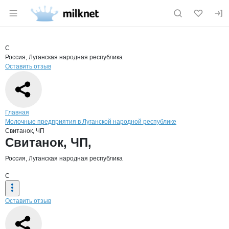
Раздел навигации по сайту milknet.ru
Краткая информация о компании
Свит
Страница компании
Свитанок,
Страница компании
Свитанок, ЧП,
С
Россия, Луганская народная республика
Оставить отзыв
Навигация по сайту
Главная
Молочные предприятия в Луганской народной республике
Свитанок, ЧП
Основная информация о компании
Свитанок, ЧП,
Россия, Луганская народная республика
С
Оставить отзыв