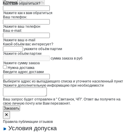
Отмена
Опубликовать
Как к вам обратиться?
Укажите как к вам обратиться
Ваш телефон:
Укажите ваш телефон
Ваш e-mail:
Укажите ваш e-mail
Какой объём вас интересует?
укажите объём партии
Укажите объём партии
сумма заказа в руб
Укажите сумму заказа
Нужна доставка
Введите адрес доставки
Выберите адрес из выпадающего списка и уточните населенный пункт
Укажите дополнительную информацию при необходимости
Ваш запрос будет отправлен в " Свитанок, ЧП". Ответ вы получите на
свою личную почту или Вам перезвонят.
Заказать
Правила публикации отзывов
Условия допуска