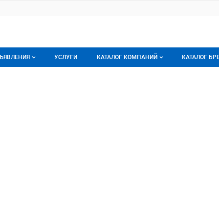
ЪЯВЛЕНИЯ
УСЛУГИ
КАТАЛОГ КОМПАНИЙ
КАТАЛОГ БР
се объявления
О каталоге компаний
О каталог
эксперт
ерт, ООО
орячее предложение
Каталог компаний
Бренды
ои объявления
Моя компания
Мои брен
Премиум размещение