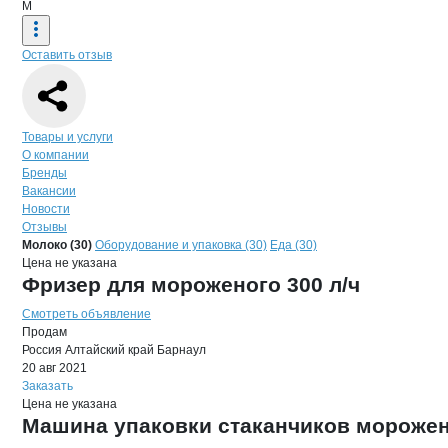
М
Оставить отзыв
Навигация по странице
компании
Мол
Товары и услуги
О компании
Бренды
Вакансии
Новости
Отзывы
Продукция
Молэксперт, ООО
Навигация по продуктам
компании
Молэкс
Молоко (30)
Оборудование и упаковка (30)
Еда (30)
Цена не указана
Фризер для мороженого 300 л/ч
Смотреть объявление
Продам
Россия
Алтайский край
Барнаул
20 авг 2021
Заказать
Цена не указана
Машина упаковки стаканчиков мороже