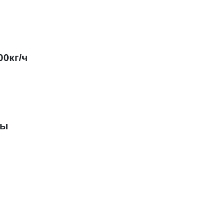
0кг/ч
ты