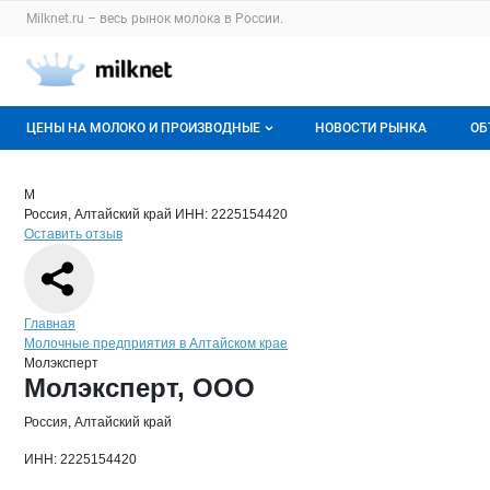
Раздел навигации по сайту milknet.ru
Milknet.ru – весь
рынок молока
в России.
Авторизация и меню пользователя
Навигация по разделам сайта milknet.ru
ЦЕНЫ НА МОЛОКО И ПРОИЗВОДНЫЕ
НОВОСТИ РЫНКА
ОБ
Оптовые цены
В
Краткая информация о компании
Мол
Страница компании
Молэксп
Страница компании
Молэксперт, ООО
М
Россия, Алтайский край
ИНН: 2225154420
О мониторингах
Г
Оставить отзыв
Актуальные мониторинги
М
Динамика цен
Навигация по сайту
Главная
Молочные предприятия в Алтайском крае
Отзывы
Молэксперт
Основная информация о компании
Молэксперт, ООО
Россия, Алтайский край
ИНН: 2225154420