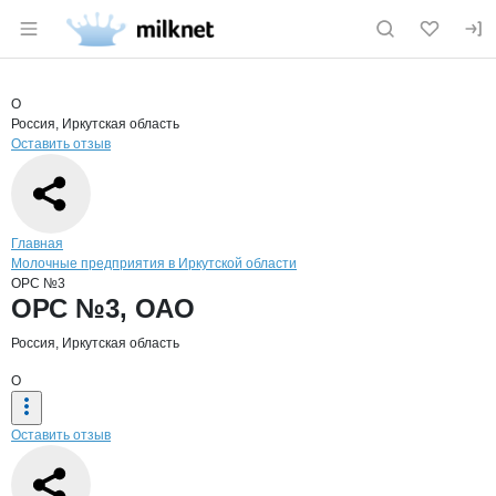
Раздел навигации по сайту milknet.ru
Краткая информация о компании
ОРС
Страница компании
ОРС №3, 
Страница компании
ОРС №3, ОАО
О
Россия, Иркутская область
Оставить отзыв
Навигация по сайту
Главная
Молочные предприятия в Иркутской области
ОРС №3
Основная информация о компании
ОРС №3, ОАО
Россия, Иркутская область
О
Оставить отзыв