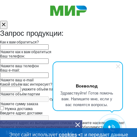
Запрос продукции:
Как к вам обратиться?
Укажите как к вам обратиться
Ваш телефон:
Укажите ваш телефон
Ваш e-mail:
Укажите ваш e-mail
Какой объём вас интересует?
Всеволод
укажите объём партии
Здравствуйте! Готов помочь
Укажите объём партии
вам. Напишите мне, если у
сумма заказа в руб
вас появятся вопросы.
Укажите сумму заказа
Нужна доставка
Введите адрес доставки
Выберите адрес из выпадающего списка и уточните населенный пункт
Укажите дополнительную информацию при необходимости
Milknet теперь и в MAX
Этот сайт использует
cookies
и передает данные