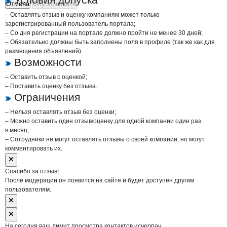
Отмена
Опубликовать
– Оставлять отзыв и оценку компаниям может только
зарегистрированный пользователь портала;
– Со дня регистрации на портале должно пройти не менее 30 дней;
– Обязательно должны быть заполнены поля в профиле (так же как для
размещения объявлений).
Возможности
– Оставить отзыв с оценкой;
– Поставить оценку без отзыва.
Ограничения
– Нельзя оставлять отзыв без оценки;
– Можно оставить один отзыв/оценку для одной компании один раз
в месяц;
– Сотрудники не могут оставлять отзывы о своей компании, но могут
комментировать их.
Спасибо за отзыв!
После модерации он появится на сайте и будет доступен другим
пользователям.
На сегодня ваш лимит просмотра контактов исчерпан.