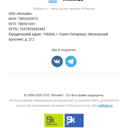
Вторичное сырье
Контактная информация
Форум
Milknet.ru – весь
рынок молока
в России.
Оборудование
Политика обработки персональных данных
Энциклопедия
ООО «Инлайн»
Прочее
Для СМИ
ИНН: 7805355672
Бренды
КПП: 780501001
Добавить объявление
Блог
ОГРН: 1047855085442
Карта объявлений
Юридический адрес: 196066, г. Санкт-Петербург, Московский
проспект, д. 212
Мы в соцсетях:
Счетчики, авторское право, логотипы
© 2006‑2026 ООО “Инлайн”. 12+ Все права защищены.
Использование информации, размещенной на данном сайте, допускается
только при размещении активной гиперссылки на сайт
milknet.ru