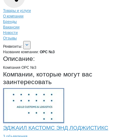
Навигация по странице
компании
ОРС
Товары и услуги
О компании
Бренды
Вакансии
Новости
Отзывы
О компании
ОРС №3
Реквизиты
компании
ОРС №3
Реквизиты:
Название компании:
ОРС №3
Описание:
Компания ОРС №3
Компании, которые могут вас
заинтересовать
ЭДЖАИЛ КАСТОМС ЭНД ЛОДЖИСТИКС
3 объявления