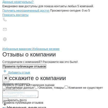
Контакты
компании
ОРС №3
+7(800)000-00-..
Данные неактуальны?
Ежедневно вам доступны для показа контакты любых 5 компаний.
Получить неограниченный доступ
Просмотрено сегодня:
0
из 5
Показать контакты
Бренды
Вакансии в
компани
ОРС №3
ОРС №3
Избранные вакансии
Избранные резюме
Новости o
ОРС №3, ОАО
ОРС №3
Отзывы
о компании
Сотрудничали с компанией? Расскажите как это было!
Правила публикации отзывов
Добавить отзыв
Форма обратной связи о неточностях н
ОРС №3
Расскажите
о компании
Укажите неточность
Начните отзыв с выставления оценки
Контактные данные
Описание, товары
Компания не существует
Отмена
Опубликовать
Прикрепить фото
Правила публикации отзывов
Условия допуска