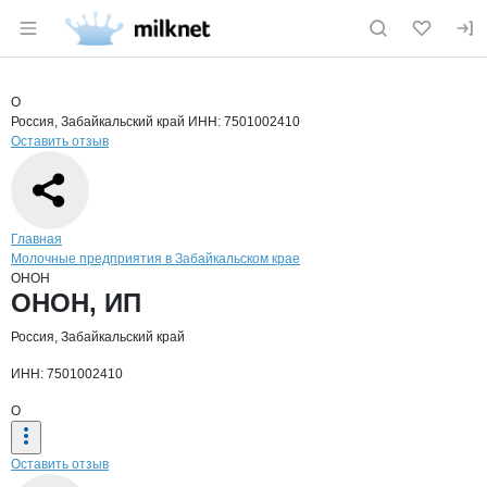
Раздел навигации по сайту milknet.ru
Краткая информация о компании
ОНО
Страница компании
ОНОН, ИП
Страница компании
ОНОН, ИП
О
Россия, Забайкальский край
ИНН: 7501002410
Оставить отзыв
Навигация по сайту
Главная
Молочные предприятия в Забайкальском крае
ОНОН
Основная информация о компании
ОНОН, ИП
Россия, Забайкальский край
ИНН: 7501002410
О
Оставить отзыв