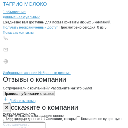
ТАГРИС МОЛОКО
1 объявление
Контакты
компании
ОНОН
+7(800)000-00-..
Данные неактуальны?
Ежедневно вам доступны для показа контакты любых 5 компаний.
Получить неограниченный доступ
Просмотрено сегодня:
0
из 5
Показать контакты
Бренды
Вакансии в
компани
ОНОН
ОНОН
Избранные вакансии
Избранные резюме
Новости o
ОНОН, ИП
ОНОН
Отзывы
о компании
Сотрудничали с компанией? Расскажите как это было!
Правила публикации отзывов
Добавить отзыв
Форма обратной связи о неточностях н
ОНОН
Расскажите
о компании
Укажите неточность
Начните отзыв с выставления оценки
Контактные данные
Описание, товары
Компания не существует
Отмена
Опубликовать