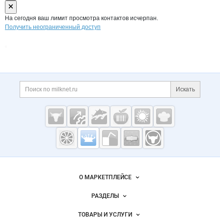
На сегодня ваш лимит просмотра контактов исчерпан.
Получить неограниченный доступ
Дополнительная информация
Поиск по сайту и ссы
Искать
Cсылки на полезные проекты
Молочная
промышленность
России на
Важные разделы и контакты
Навигация по сайту
Milknet.ru
О МАРКЕТПЛЕЙСЕ
Новости Milknet.ru
РАЗДЕЛЫ
Услуги и цены
Объявления
ТОВАРЫ И УСЛУГИ
Размещение рекламы