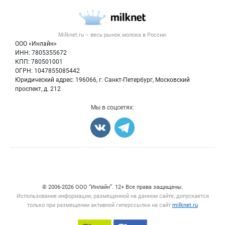
Каталог компаний
Молочная продукция
Публичная оферта
Новости рынка
Вторичное сырье
Контактная информация
Форум
Milknet.ru – весь
рынок молока
в России.
Оборудование
Политика обработки персональных данных
Энциклопедия
ООО «Инлайн»
Прочее
Для СМИ
ИНН: 7805355672
Бренды
КПП: 780501001
Добавить объявление
Блог
ОГРН: 1047855085442
Карта объявлений
Юридический адрес: 196066, г. Санкт-Петербург, Московский
проспект, д. 212
Мы в соцсетях:
Счетчики, авторское право, логотипы
© 2006‑2026 ООО “Инлайн”. 12+ Все права защищены.
Использование информации, размещенной на данном сайте, допускается
только при размещении активной гиперссылки на сайт
milknet.ru