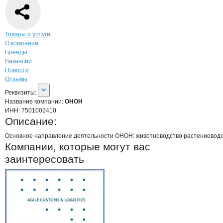
Навигация по странице
компании
ОНО
Товары и услуги
О компании
Бренды
Вакансии
Новости
Отзывы
О компании
ОНОН
Реквизиты
компании
ОНОН
Реквизиты:
Название компании:
ОНОН
ИНН:
7501002410
Описание:
Основное направление деятельности ОНОН: животноводство растениевод
Компании, которые могут вас
заинтересовать