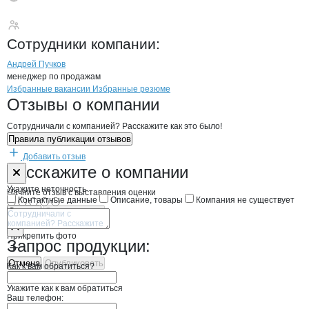
Гамма
Сотрудники
компании
:
Андрей Пучков
менеджер по продажам
Бренды
Вакансии в
компани
Гамма
Гамма
Избранные вакансии
Избранные резюме
Новости o
Гамма, ООО
Гамма
Отзывы
о компании
Сотрудничали с компанией? Расскажите как это было!
Правила публикации отзывов
Добавить отзыв
Форма обратной связи о неточностях н
Гамма
Расскажите
о компании
Укажите неточность
Начните отзыв с выставления оценки
Контактные данные
Описание, товары
Компания не существует
Отмена
Опубликовать
Прикрепить фото
Запрос продукции:
Отмена
Опубликовать
Как к вам обратиться?
Укажите как к вам обратиться
Ваш телефон: