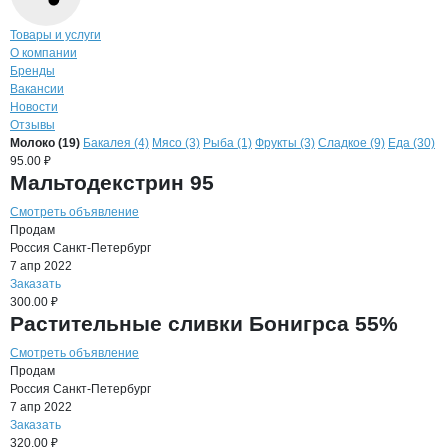
Навигация по странице
компании
Гам
Товары и услуги
О компании
Бренды
Вакансии
Новости
Отзывы
Продукция
Гамма, ООО
Навигация по продуктам
компании
Гамма
Молоко (19)
Бакалея (4)
Мясо (3)
Рыба (1)
Фрукты (3)
Сладкое (9)
Еда (30)
95.00 ₽
Мальтодекстрин 95
Смотреть объявление
Продам
Россия
Санкт-Петербург
7 апр 2022
Заказать
300.00 ₽
Растительные сливки Бонигрса 55%
Смотреть объявление
Продам
Россия
Санкт-Петербург
7 апр 2022
Заказать
320.00 ₽