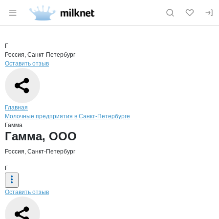
Раздел навигации по сайту milknet.ru
Краткая информация о компании
Гамм
Страница компании
Гамма, О
Страница компании
Гамма, ООО
Г
Россия, Санкт-Петербург
Оставить отзыв
Навигация по сайту
Главная
Молочные предприятия в Санкт-Петербурге
Гамма
Основная информация о компании
Гамма, ООО
Россия, Санкт-Петербург
Г
Оставить отзыв