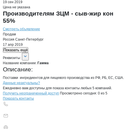
19 сен 2019
Цена не указана
Производителям ЗЦМ - сыв-жир кон
55%
Смотреть объявление
Продам
Россия
Санкт-Петербург
17 апр 2019
Показать ещё
О компании
Гамма
Реквизиты
компании
Гамма
Реквизиты:
Название компании:
Гамма
Описание:
Поставки  ингредиентов для пищевого производства из РФ, РБ, ЕС, США.
Контакты
компании
Гамма
+7(800)000-00-..
Данные неактуальны?
Ежедневно вам доступны для показа контакты любых 5 компаний.
Получить неограниченный доступ
Просмотрено сегодня:
0
из 5
Показать контакты