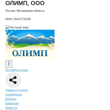
Основная информация о компании
ОЛИМП, ООО
Россия, Московская область
ИНН: 5047275426
Оставить отзыв
Навигация по странице
компании
ОЛ
Товары и услуги
О компании
Бренды
Вакансии
Новости