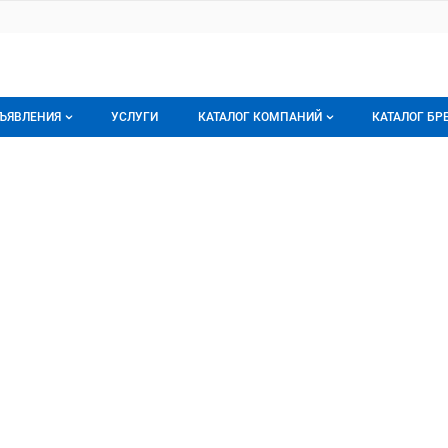
ЪЯВЛЕНИЯ
УСЛУГИ
КАТАЛОГ КОМПАНИЙ
КАТАЛОГ БР
се объявления
О каталоге компаний
О каталог
ИМП
ООО
орячее предложение
Каталог компаний
Бренды
ои объявления
Моя компания
Мои брен
Премиум размещение