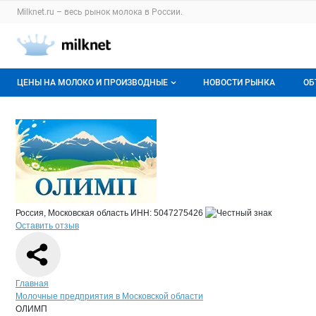
Раздел навигации по сайту milknet.ru
Milknet.ru – весь
рынок молока
в России.
Авторизация и меню пользователя
Навигация по разделам сайта milknet.ru
ЦЕНЫ НА МОЛОКО И ПРОИЗВОДНЫЕ
НОВОСТИ РЫНКА
ОБ
Оптовые цены
В
Краткая информация о компании
ОЛ
Страница компании
ОЛИМП, 
Страница компании
ОЛИМП, ООО
О мониторингах
Г
Актуальные мониторинги
М
Динамика цен
Россия, Московская область
ИНН: 5047275426
Оставить отзыв
Отзывы
Навигация по сайту
Главная
Молочные предприятия в Московской области
ОЛИМП