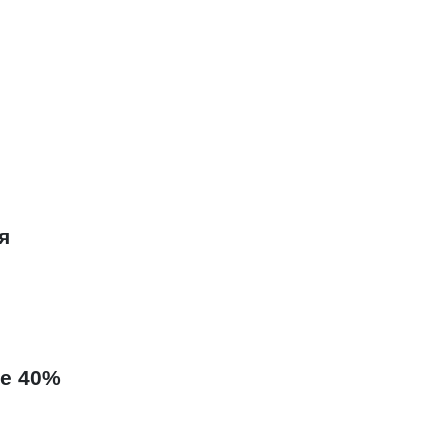
я
е 40%