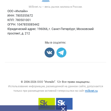
Вторичное сырье
Контактная информация
Форум
Milknet.ru – весь
рынок молока
в России.
Оборудование
Политика обработки персональных данных
Энциклопедия
ООО «Инлайн»
Прочее
Для СМИ
ИНН: 7805355672
Бренды
КПП: 780501001
Добавить объявление
Блог
ОГРН: 1047855085442
Карта объявлений
Юридический адрес: 196066, г. Санкт-Петербург, Московский
проспект, д. 212
Мы в соцсетях:
Счетчики, авторское право, логотипы
© 2006‑2026 ООО “Инлайн”. 12+ Все права защищены.
Использование информации, размещенной на данном сайте, допускается
только при размещении активной гиперссылки на сайт
milknet.ru