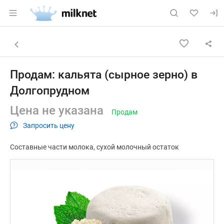
Раздел навигации по сайту milknet.ru
Объявление: Продам: кальята 
Информация о объявлении
Навигация и управление объявлением
Назад к списку объявлений
Продам: кальята (сырное зерно) в
Долгопрудном
Цена не указана
Продам
Запросить цену
Составные части молока
сухой молочный остаток