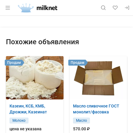
Раздел навигации по сайту milknet.ru
Объявление: Продам: сливочно
Информация о объявлении
Навигация и управление объявлением
Похожие объявления
Продам
Продам
Казеин, КСБ, КМБ,
Масло сливочное ГОСТ
Дрожжи, Казеинат
монолит/фасовка
Молоко
Масло
цена не указана
570.00 ₽