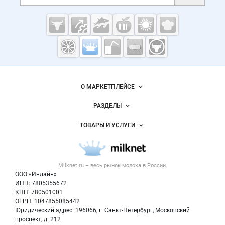
Cсылки на полезные проекты
Молочная
промышленность
России на
Важные разделы и контакты
Навигация по сайту
Milknet.ru
О МАРКЕТПЛЕЙСЕ
Новости Milknet.ru
РАЗДЕЛЫ
Услуги и цены
Объявления
ТОВАРЫ И УСЛУГИ
Размещение рекламы
Каталог компаний
Молочная продукция
Публичная оферта
Новости рынка
Вторичное сырье
Контактная информация
Форум
Milknet.ru – весь
рынок молока
в России.
Оборудование
Политика обработки персональных данных
Энциклопедия
ООО «Инлайн»
Прочее
Для СМИ
ИНН: 7805355672
Бренды
КПП: 780501001
Добавить объявление
Блог
ОГРН: 1047855085442
Карта объявлений
Юридический адрес: 196066, г. Санкт-Петербург, Московский
проспект, д. 212