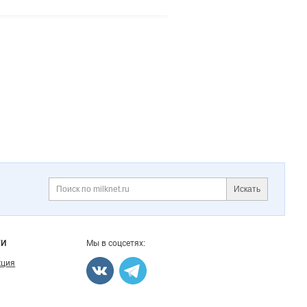
Искать
Поиск
ГИ
Мы в соцсетях:
кция