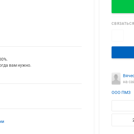
СВЯЗАТЬСЯ
00%.
огда вам нужно.
Вяче
на са
ООО ПМЗ
ии