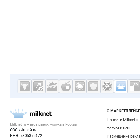
Дополнительная информация
Cсылки на полезные проекты
Молочная
промышленн
России на
Важные разделы и контакты
Навигация п
О МАРКЕТПЛЕЙС
Milknet.ru
Новости Milknet.ru
Milknet.ru – весь
рынок молока
в России.
Услуги и цены
ООО «Инлайн»
ИНН: 7805355672
Размещение рекл