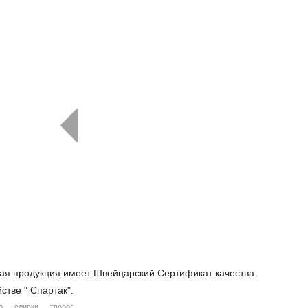
←
ая продукция имеет Швейцарский Сертификат качества.
стве " Спартак".
р
сливки
творог