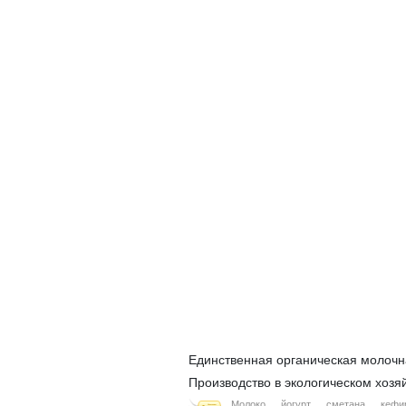
Единственная органическая молочн
Производство в экологическом хозяй
Молоко
йогурт
сметана
кефи