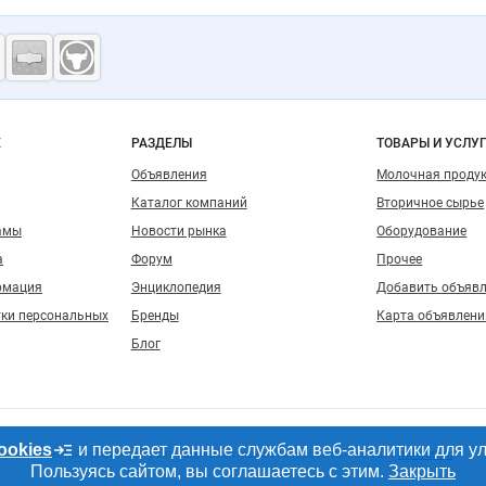
ость
о сайту
Е
РАЗДЕЛЫ
ТОВАРЫ И УСЛУ
Объявления
Молочная проду
Каталог компаний
Вторичное сырье
амы
Новости рынка
Оборудование
а
Форум
Прочее
рмация
Энциклопедия
Добавить объяв
тки персональных
Бренды
Карта объявлени
Блог
ookies
и передает данные службам веб-аналитики для у
, допускается только при размещении активной гиперссылки на сайт
milknet.ru
Пользуясь сайтом, вы соглашаетесь с этим.
Закрыть