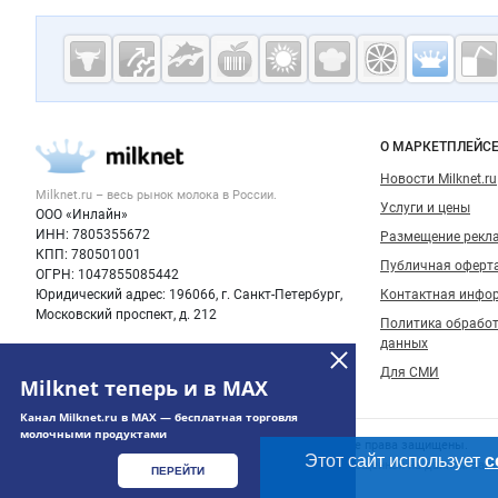
Дополнительная информация
Cсылки на полезные проекты
Молочная
промышленн
России на
Важные разделы и контакты
Навигация п
О МАРКЕТПЛЕЙС
Milknet.ru
Новости Milknet.ru
Milknet.ru – весь
рынок молока
в России.
Услуги и цены
ООО «Инлайн»
ИНН: 7805355672
Размещение рекл
КПП: 780501001
Публичная оферт
ОГРН: 1047855085442
Юридический адрес: 196066, г. Санкт-Петербург,
Контактная инфо
Московский проспект, д. 212
Политика обрабо
данных
Для СМИ
Milknet теперь и в MAX
Канал Milknet.ru в MAX — бесплатная торговля
молочными продуктами
Счетчики, авторское право, логотипы
© 2006‑2026 ООО “Инлайн”. 12+ Все права защищены.
Этот сайт использует
c
Использование информации, размещенной на данном сайте
ПЕРЕЙТИ