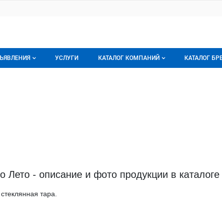
ЪЯВЛЕНИЯ
УСЛУГИ
КАТАЛОГ КОМПАНИЙ
КАТАЛОГ БР
се объявления
О каталоге компаний
О каталог
орячее предложение
Каталог компаний
Бренды
ои объявления
Моя компания
Мои брен
Премиум размещение
 Лето - описание и фото продукции в каталоге 
стеклянная тара.