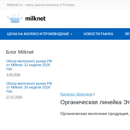
Раздел навигации по сайту milknet.ru
Milknet.ru – весь
рынок молока
в России.
Авторизация и меню пользователя
Навигация по разделам сайта milknet.ru
ЦЕНЫ НА МОЛОКО И ПРОИЗВОДНЫЕ
НОВОСТИ РЫНКА
ОБ
Оптовые цены
В
Блог Milknet
О мониторингах
Г
Обзор молочного рынка РФ
от Milknet: 31 неделя 2026
год...
Актуальные мониторинги
М
3.08.2026
Динамика цен
Обзор молочного рынка РФ
от Milknet: 30 неделя 2026
год...
Каталог брендов
/
Отзывы
27.07.2026
Органическая линейка Это
Органическая молочная продукция, 