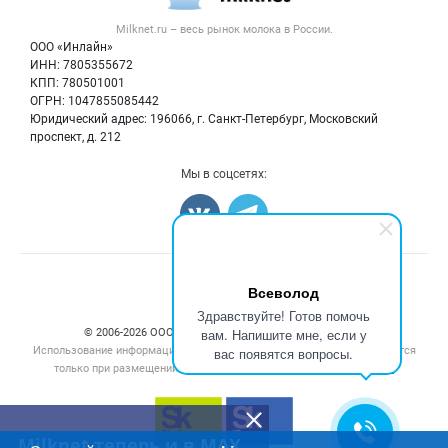
Вторичное сырье
Контактная информация
Форум
Milknet.ru – весь
рынок молока
в России.
Оборудование
Политика обработки персональных данных
Энциклопедия
ООО «Инлайн»
Прочее
Для СМИ
ИНН: 7805355672
Бренды
КПП: 780501001
Добавить объявление
Блог
ОГРН: 1047855085442
Карта объявлений
Юридический адрес: 196066, г. Санкт-Петербург, Московский
проспект, д. 212
Мы в соцсетях:
Счетчики, авторское право, логотипы
Всеволод
Здравствуйте! Готов помочь
вам. Напишите мне, если у
© 2006‑2026 ООО “Инлайн”. 12+ Все права защищены.
Использование информации, размещенной на данном сайте, допускается
вас появятся вопросы.
только при размещении активной гиперссылки на сайт
milknet.ru
Milknet теперь и в MAX