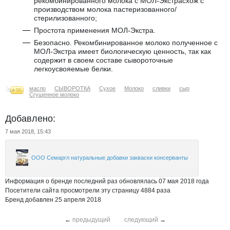
рекомбинированного молока с МОЛ-Экстрасхож с
производством молока пастеризованного/
стерилизованного;
Простота применения МОЛ-Экстра.
Безопасно. Рекомбинированное молоко полученное с
МОЛ-Экстра имеет биологическую ценность, так как
содержит в своем составе сывороточные
легкоусвояемые белки.
масло
СЫВОРОТКА
Сухое
Молоко
сливки
сыр
Сгущенное молоко
Добавлено:
7 мая 2018, 15:43
ООО Семаргл натуральные добавки закваски консерванты
Информация о бренде последний раз обновлялась 07 мая 2018 года
Посетители сайта просмотрели эту страницу 4884 раза
Бренд добавлен 25 апреля 2018
←
предыдущий
следующий
→