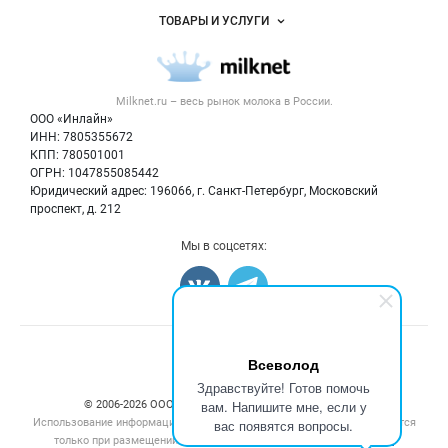
Услуги и цены
Объявления
ТОВАРЫ И УСЛУГИ
Размещение рекламы
Каталог компаний
Молочная продукция
Публичная оферта
Новости рынка
Вторичное сырье
Контактная информация
Форум
Milknet.ru – весь
рынок молока
в России.
Оборудование
Политика обработки персональных данных
Энциклопедия
ООО «Инлайн»
Прочее
Для СМИ
ИНН: 7805355672
Бренды
КПП: 780501001
Добавить объявление
Блог
ОГРН: 1047855085442
Карта объявлений
Юридический адрес: 196066, г. Санкт-Петербург, Московский
проспект, д. 212
Мы в соцсетях:
Счетчики, авторское право, логотипы
Всеволод
Здравствуйте! Готов помочь
вам. Напишите мне, если у
© 2006‑2026 ООО “Инлайн”. 12+ Все права защищены.
Использование информации, размещенной на данном сайте, допускается
вас появятся вопросы.
только при размещении активной гиперссылки на сайт
milknet.ru