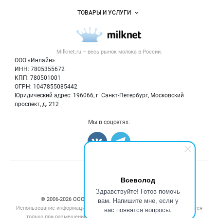
Услуги и цены
Объявления
ТОВАРЫ И УСЛУГИ
Размещение рекламы
Каталог компаний
Молочная продукция
Публичная оферта
Новости рынка
Вторичное сырье
Контактная информация
Форум
Milknet.ru – весь
рынок молока
в России.
Оборудование
Политика обработки персональных данных
Энциклопедия
ООО «Инлайн»
Прочее
Для СМИ
ИНН: 7805355672
Бренды
КПП: 780501001
Добавить объявление
Блог
ОГРН: 1047855085442
Карта объявлений
Юридический адрес: 196066, г. Санкт-Петербург, Московский
проспект, д. 212
Мы в соцсетях:
Счетчики, авторское право, логотипы
Всеволод
Здравствуйте! Готов помочь
вам. Напишите мне, если у
© 2006‑2026 ООО “Инлайн”. 12+ Все права защищены.
Использование информации, размещенной на данном сайте, допускается
вас появятся вопросы.
только при размещении активной гиперссылки на сайт
milknet.ru