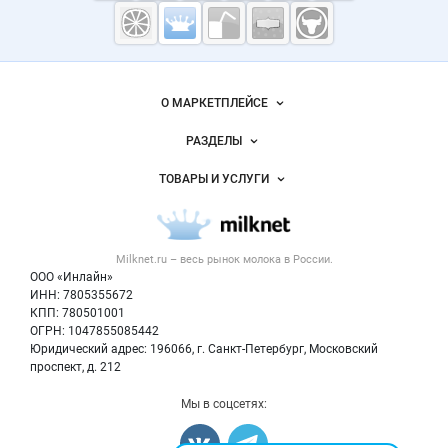
Молочная
промышленность
России на
Важные разделы и контакты
Навигация по сайту
Milknet.ru
О МАРКЕТПЛЕЙСЕ
Новости Milknet.ru
РАЗДЕЛЫ
Услуги и цены
Объявления
ТОВАРЫ И УСЛУГИ
Размещение рекламы
Каталог компаний
Молочная продукция
Публичная оферта
Новости рынка
Вторичное сырье
Контактная информация
Форум
Milknet.ru – весь
рынок молока
в России.
Оборудование
Политика обработки персональных данных
Энциклопедия
ООО «Инлайн»
Прочее
Для СМИ
ИНН: 7805355672
Бренды
КПП: 780501001
Добавить объявление
Блог
ОГРН: 1047855085442
Карта объявлений
Юридический адрес: 196066, г. Санкт-Петербург, Московский
проспект, д. 212
Мы в соцсетях: