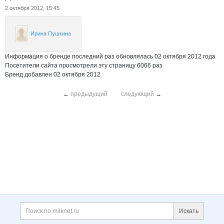
2 октября 2012, 15:45
Ирина Пушкина
Информация о бренде последний раз обновлялась 02 октября 2012 года
Посетители сайта просмотрели эту страницу 6066 раз
Бренд добавлен 02 октября 2012
←
предыдущий
следующий
→
Дополнительная информация
Поиск по сайту и ссы
Искать