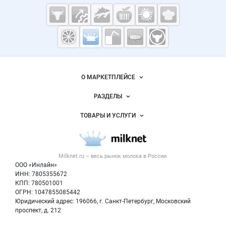
Cсылки на полезные проекты
Молочная
промышленность
России на
Важные разделы и контакты
Навигация по сайту
Milknet.ru
О МАРКЕТПЛЕЙСЕ
Новости Milknet.ru
РАЗДЕЛЫ
Услуги и цены
Объявления
ТОВАРЫ И УСЛУГИ
Размещение рекламы
Каталог компаний
Молочная продукция
Публичная оферта
Новости рынка
Вторичное сырье
Контактная информация
Форум
Milknet.ru – весь
рынок молока
в России.
Оборудование
Политика обработки персональных данных
Энциклопедия
ООО «Инлайн»
Прочее
Для СМИ
ИНН: 7805355672
Бренды
КПП: 780501001
Добавить объявление
Блог
ОГРН: 1047855085442
Карта объявлений
Юридический адрес: 196066, г. Санкт-Петербург, Московский
проспект, д. 212