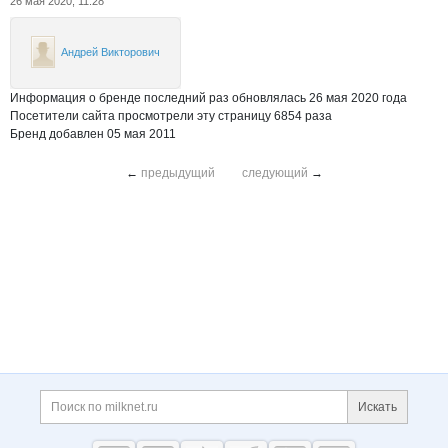
26 мая 2020, 11:28
Андрей Викторович
Информация о бренде последний раз обновлялась 26 мая 2020 года
Посетители сайта просмотрели эту страницу 6854 раза
Бренд добавлен 05 мая 2011
←
предыдущий
следующий
→
Дополнительная информация
Поиск по сайту и ссы
Искать