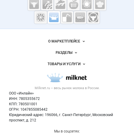
Cсылки на полезные проекты
Молочная
промышленность
России на
Важные разделы и контакты
Навигация по сайту
Milknet.ru
О МАРКЕТПЛЕЙСЕ
Новости Milknet.ru
РАЗДЕЛЫ
Услуги и цены
Объявления
ТОВАРЫ И УСЛУГИ
Размещение рекламы
Каталог компаний
Молочная продукция
Публичная оферта
Новости рынка
Вторичное сырье
Контактная информация
Форум
Milknet.ru – весь
рынок молока
в России.
Оборудование
Политика обработки персональных данных
Энциклопедия
ООО «Инлайн»
Прочее
Для СМИ
ИНН: 7805355672
Бренды
КПП: 780501001
Добавить объявление
Блог
ОГРН: 1047855085442
Карта объявлений
Юридический адрес: 196066, г. Санкт-Петербург, Московский
проспект, д. 212
Мы в соцсетях: