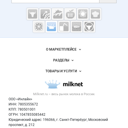
Cсылки на полезные проекты
Молочная
промышленность
России на
Важные разделы и контакты
Навигация по сайту
Milknet.ru
О МАРКЕТПЛЕЙСЕ
Новости Milknet.ru
РАЗДЕЛЫ
Услуги и цены
Объявления
ТОВАРЫ И УСЛУГИ
Размещение рекламы
Каталог компаний
Молочная продукция
Публичная оферта
Новости рынка
Вторичное сырье
Контактная информация
Форум
Milknet.ru – весь
рынок молока
в России.
Оборудование
Политика обработки персональных данных
Энциклопедия
ООО «Инлайн»
Прочее
Для СМИ
ИНН: 7805355672
Бренды
КПП: 780501001
Добавить объявление
Блог
ОГРН: 1047855085442
Карта объявлений
Юридический адрес: 196066, г. Санкт-Петербург, Московский
проспект, д. 212