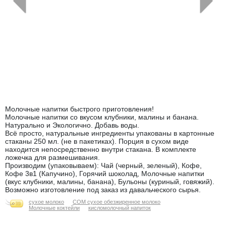
←
→
Молочные напитки быстрого приготовления!
Молочные напитки со вкусом клубники, малины и банана.
Натурально и Экологично. Добавь воды.
Всё просто, натуральные ингредиенты упакованы в картонные
стаканы 250 мл. (не в пакетиках). Порция в сухом виде
находится непосредственно внутри стакана. В комплекте
ложечка для размешивания.
Производим (упаковываем): Чай (черный, зеленый), Кофе,
Кофе 3в1 (Капучино), Горячий шоколад, Молочные напитки
(вкус клубники, малины, банана), Бульоны (куриный, говяжий).
Возможно изготовление под заказ из давальческого сырья.
сухое молоко
СОМ сухое обезжиренное молоко
Молочные коктейли
кисломолочный напиток