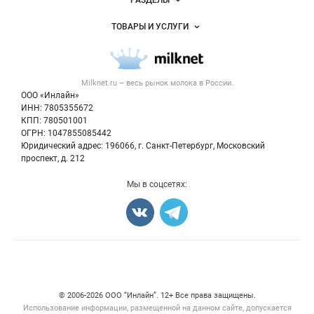
РАЗДЕЛЫ
Услуги и цены
Объявления
ТОВАРЫ И УСЛУГИ
Размещение рекламы
Каталог компаний
Молочная продукция
Публичная оферта
Новости рынка
Вторичное сырье
Контактная информация
Форум
Milknet.ru – весь
рынок молока
в России.
Оборудование
Политика обработки персональных данных
Энциклопедия
ООО «Инлайн»
Прочее
Для СМИ
ИНН: 7805355672
Бренды
КПП: 780501001
Добавить объявление
Блог
ОГРН: 1047855085442
Карта объявлений
Юридический адрес: 196066, г. Санкт-Петербург, Московский
проспект, д. 212
Мы в соцсетях:
Счетчики, авторское право, логотипы
© 2006‑2026 ООО “Инлайн”. 12+ Все права защищены.
Использование информации, размещенной на данном сайте, допускается