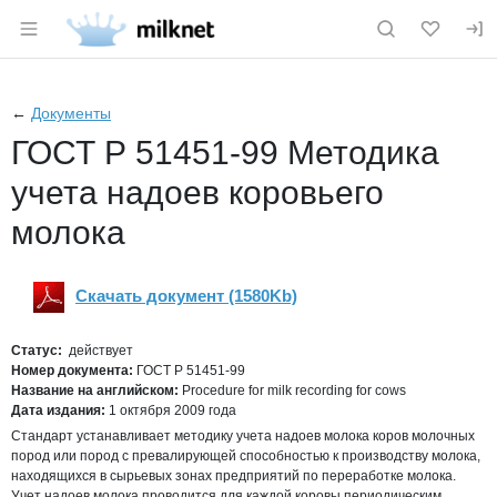
Раздел навигации по сайту milknet.ru
←
Документы
ГОСТ Р 51451-99 Методика
учета надоев коровьего
молока
Скачать документ (1580Kb)
Скачать
pdf
Статус:
действует
Номер документа:
ГОСТ Р 51451-99
Название на английском:
Procedure for milk recording for cows
Дата издания:
1 октября 2009 года
Стандарт устанавливает методику учета надоев молока коров молочных
пород или пород с превалирующей способностью к производству молока,
находящихся в сырьевых зонах предприятий по переработке молока.
Учет надоев молока проводится для каждой коровы периодическим