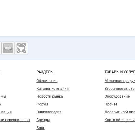
ость
о сайту
Е
РАЗДЕЛЫ
ТОВАРЫ И УСЛУ
Объявления
Молочная проду
Каталог компаний
Вторичное сырье
амы
Новости рынка
Оборудование
а
Форум
Прочее
рмация
Энциклопедия
Добавить объяв
тки персональных
Бренды
Карта объявлени
Блог