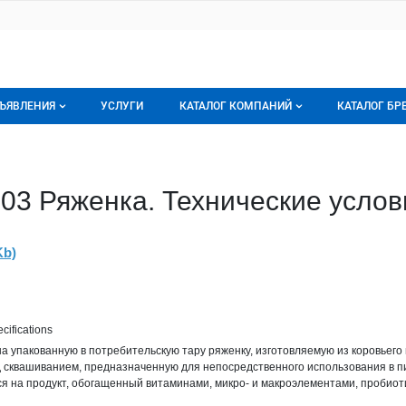
ЪЯВЛЕНИЯ
УСЛУГИ
КАТАЛОГ КОМПАНИЙ
КАТАЛОГ БР
се объявления
О каталоге компаний
О каталог
орячее предложение
Каталог компаний
Бренды
03 Ряженка. Технические услов
ои объявления
Моя компания
Мои брен
Kb)
Премиум размещение
ifications
 упакованную в потребительскую тару ряженку, изготовляемую из коровьего
д сквашиванием, предназначенную для непосредственного использования в п
я на продукт, обогащенный витаминами, микро- и макроэлементами, пробиот