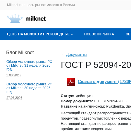
Раздел навигации по сайту milknet.ru
Milknet.ru – весь
рынок молока
в России.
Авторизация и меню пользователя
Навигация по разделам сайта milknet.ru
ЦЕНЫ НА МОЛОКО И ПРОИЗВОДНЫЕ
НОВОСТИ РЫНКА
ОБ
Оптовые цены
В
Блог Milknet
←
Документы
О мониторингах
Г
Обзор молочного рынка РФ
ГОСТ Р 52094-20
от Milknet: 31 неделя 2026
год...
Актуальные мониторинги
М
3.08.2026
Скачать документ (1730
Динамика цен
Обзор молочного рынка РФ
от Milknet: 30 неделя 2026
Скачать
год...
pdf
Отзывы
Статус:
действует
27.07.2026
Номер документа:
ГОСТ Р 52094-2003
Название на английском:
Ryazhenka. Spec
Настоящий стандарт распространяется на
продуктов, подвергнутых топлению пере
Настоящий стандарт не распространяетс
пребиотическими веществами