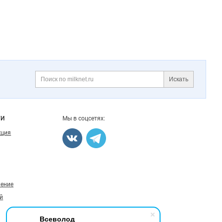
Искать
Поиск
ГИ
Мы в соцсетях:
кция
ление
й
Всеволод