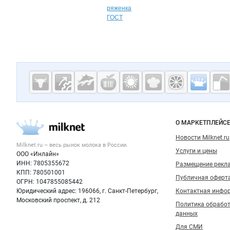
ряженка
ГОСТ
Дополнительная информация
Cсылки на полезные проекты
Молочная
промышленн
России на
Важные разделы и контакты
Навигация п
О МАРКЕТПЛЕЙС
Milknet.ru
Новости Milknet.ru
Milknet.ru – весь
рынок молока
в России.
Услуги и цены
ООО «Инлайн»
ИНН: 7805355672
Размещение рекл
КПП: 780501001
Публичная оферт
ОГРН: 1047855085442
Юридический адрес: 196066, г. Санкт-Петербург,
Контактная инфо
Московский проспект, д. 212
Политика обрабо
данных
Для СМИ