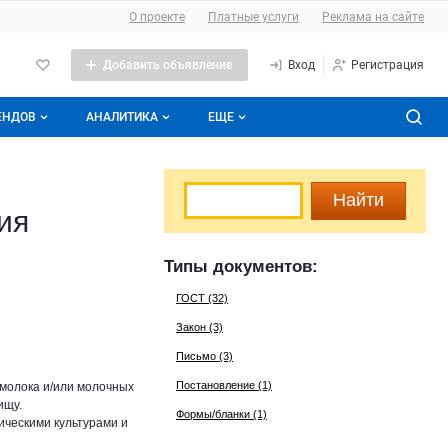
О сайте
О проекте
Платные услуги
Реклама на сайте
Добавить объявление
Вход
Регистрация
ЕНДОВ
АНАЛИТИКА
ЕЩЕ
е брендов
Форум
Аналитика молочной отрасли
Прайс-листы
Подписаться на аналитику
ия
ды
Молочная энциклопедия
Типы документов:
Контакты
ГОСТ (32)
Закон (3)
Письмо (3)
Постановление (1)
 молока и/или молочных
ищу.
Формы/бланки (1)
ическими культурами и