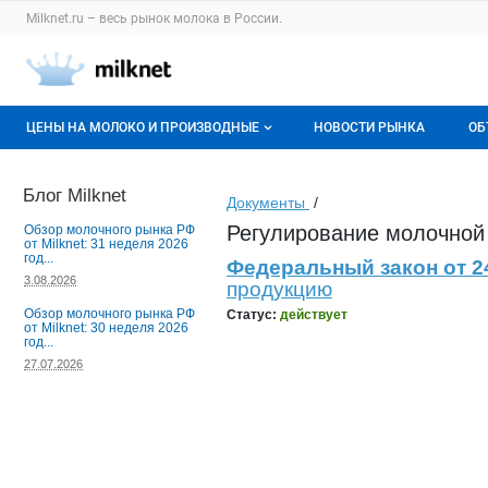
Раздел навигации по сайту milknet.ru
Milknet.ru – весь
рынок молока
в России.
Авторизация и меню пользователя
Навигация по разделам сайта milknet.ru
ЦЕНЫ НА МОЛОКО И ПРОИЗВОДНЫЕ
НОВОСТИ РЫНКА
ОБ
Оптовые цены
В
Блог Milknet
Документы
/
О мониторингах
Г
Регулирование молочной
Обзор молочного рынка РФ
от Milknet: 31 неделя 2026
год...
Федеральный закон от 24
Актуальные мониторинги
М
3.08.2026
продукцию
Динамика цен
Обзор молочного рынка РФ
Статус:
действует
от Milknet: 30 неделя 2026
год...
Отзывы
27.07.2026