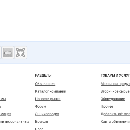
ость
о сайту
Е
РАЗДЕЛЫ
ТОВАРЫ И УСЛУ
Объявления
Молочная проду
Каталог компаний
Вторичное сырье
амы
Новости рынка
Оборудование
а
Форум
Прочее
рмация
Энциклопедия
Добавить объяв
тки персональных
Бренды
Карта объявлени
Блог