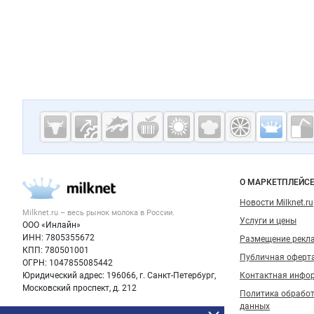
Дополнительная информация
Cсылки на полезные проекты
Молочная
промышленн
России на
Важные разделы и контакты
Навигация п
О МАРКЕТПЛЕЙС
Milknet.ru
Новости Milknet.ru
Milknet.ru – весь
рынок молока
в России.
Услуги и цены
ООО «Инлайн»
ИНН: 7805355672
Размещение рекл
КПП: 780501001
Публичная оферт
ОГРН: 1047855085442
Юридический адрес: 196066, г. Санкт-Петербург,
Контактная инфо
Московский проспект, д. 212
Политика обрабо
данных