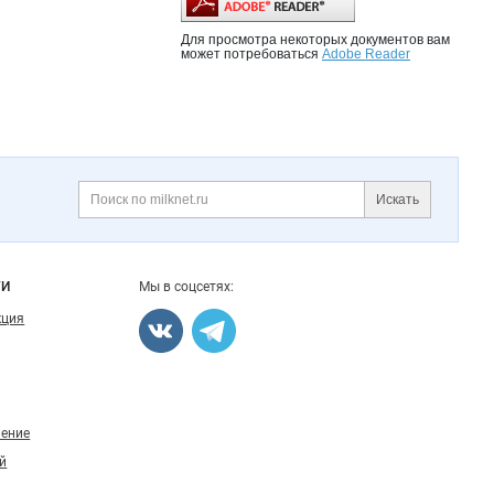
Для просмотра некоторых документов вам
может потребоваться
Adobe Reader
Искать
Поиск
ГИ
Мы в соцсетях:
кция
ление
й