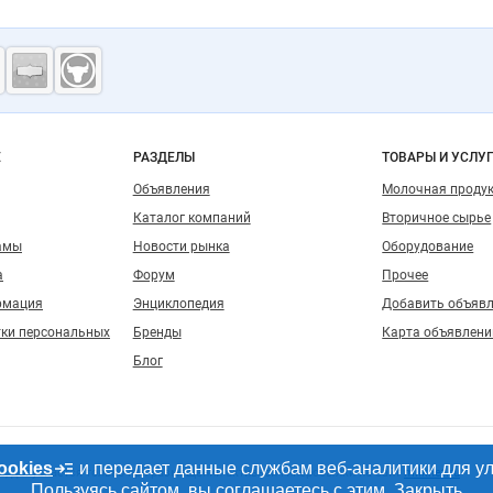
ость
о сайту
Е
РАЗДЕЛЫ
ТОВАРЫ И УСЛУ
Объявления
Молочная проду
Каталог компаний
Вторичное сырье
амы
Новости рынка
Оборудование
а
Форум
Прочее
рмация
Энциклопедия
Добавить объяв
тки персональных
Бренды
Карта объявлени
Блог
ookies
и передает данные службам веб-аналитики для у
, допускается только при размещении активной гиперссылки на сайт
milknet.ru
Пользуясь сайтом, вы соглашаетесь с этим.
Закрыть