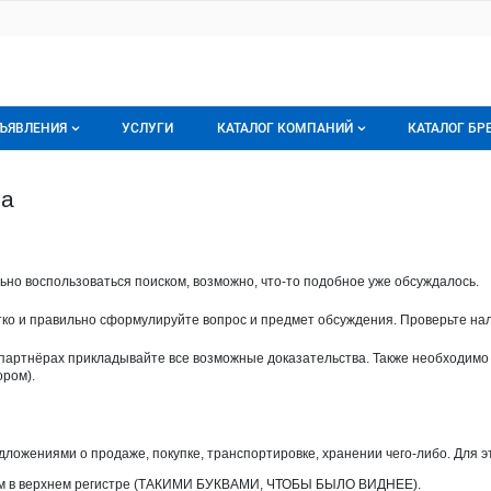
ЪЯВЛЕНИЯ
УСЛУГИ
КАТАЛОГ КОМПАНИЙ
КАТАЛОГ БР
се объявления
О каталоге компаний
О каталог
ма
орячее предложение
Каталог компаний
Бренды
ои объявления
Моя компания
Мои брен
но воспользоваться поиском, возможно, что-то подобное уже обсуждалось.
Премиум размещение
тко и правильно сформулируйте вопрос и предмет обсуждения. Проверьте на
партнёрах прикладывайте все возможные доказательства. Также необходимо
ром).
ложениями о продаже, покупке, транспортировке, хранении чего-либо. Для э
ком в верхнем регистре (ТАКИМИ БУКВАМИ, ЧТОБЫ БЫЛО ВИДНЕЕ).