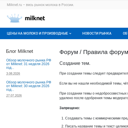
Раздел навигации по сайту milknet.ru
Milknet.ru – весь
рынок молока
в России.
Авторизация и меню пользователя
Навигация по разделам сайта milknet.ru
ЦЕНЫ НА МОЛОКО И ПРОИЗВОДНЫЕ
НОВОСТИ РЫНКА
ОБ
Оптовые цены
В
Блог Milknet
Форум / Правила фору
О мониторингах
Г
Обзор молочного рынка РФ
Создание тем.
от Milknet: 31 неделя 2026
год...
Актуальные мониторинги
М
При создании темы следует предваритель
3.08.2026
Динамика цен
Обзор молочного рынка РФ
Если вы не нашли необходимой темы, чё
от Milknet: 30 неделя 2026
год...
Отзывы
При создании темы о недобросовестных 
27.07.2026
удалено после одобрения темы модерато
Запрещено:
Создавать темы с коммерческими пред
Писать название темы и текст цели