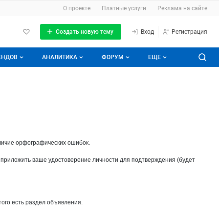
О сайте
О проекте
Платные услуги
Реклама на сайте
Создать новую тему
Вход
Регистрация
ЕНДОВ
АНАЛИТИКА
ФОРУМ
ЕЩЕ
е брендов
Прайс-листы
Все темы
Аналитика молочной отрасли
Подписаться на аналитику
Молочная энциклопедия
Избранные
ды
Контакты
С моим участием
личие орфографических ошибок.
 приложить ваше удостоверение личности для подтверждения (будет
того есть раздел объявления.