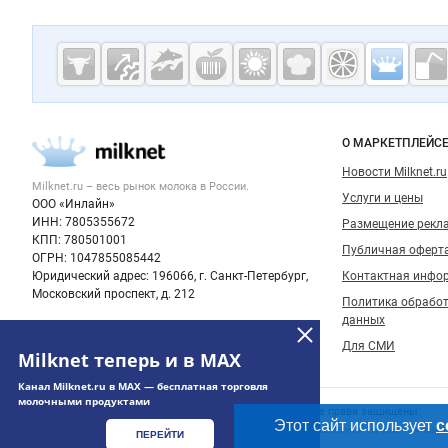
Дополнительная информация
Cсылки на полезные проекты
Молочная
промышленн
России на
Важные разделы и контакты
Навигация п
О МАРКЕТПЛЕЙС
Milknet.ru
Новости Milknet.ru
Milknet.ru – весь
рынок молока
в России.
Услуги и цены
ООО «Инлайн»
ИНН: 7805355672
Размещение рекл
КПП: 780501001
Публичная оферт
ОГРН: 1047855085442
Юридический адрес: 196066, г. Санкт-Петербург,
Контактная инфо
Московский проспект, д. 212
Политика обрабо
данных
Для СМИ
Milknet теперь и в MAX
Канал Milknet.ru в MAX — бесплатная торговля
молочными продуктами
Счетчики, авторское право, логотипы
© 2006‑2026 ООО “Инлайн”. 12+ Все права защищены.
Этот сайт использует
c
Использование информации, размещенной на данном сайте
ПЕРЕЙТИ