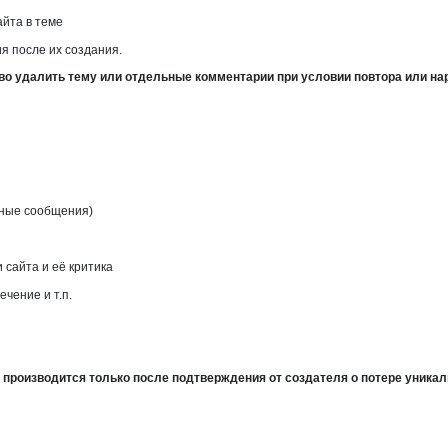
йта в теме
я после их создания.
во удалить тему или отдельные комментарии при условии повтора или н
чные сообщения)
сайта и её критика
чение и т.п.
 производится только после подтверждения от создателя о потере уника