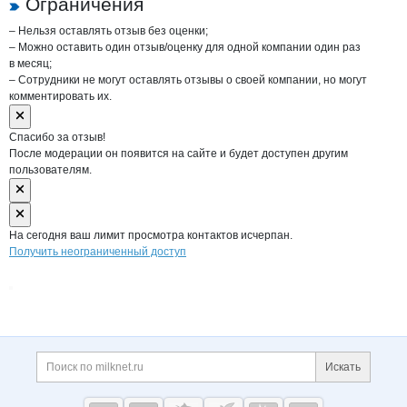
Ограничения
– Нельзя оставлять отзыв без оценки;
– Можно оставить один отзыв/оценку для одной компании один раз
в месяц;
– Сотрудники не могут оставлять отзывы о своей компании, но могут
комментировать их.
Спасибо за отзыв!
После модерации он появится на сайте и будет доступен другим
пользователям.
На сегодня ваш лимит просмотра контактов исчерпан.
Получить неограниченный доступ
Дополнительная информация
Поиск по сайту и ссы
Искать
Cсылки на полезные проекты