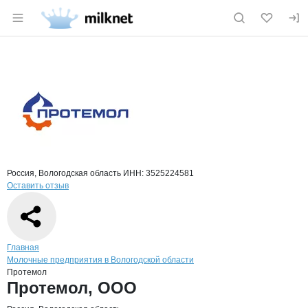
Раздел навигации по сайту milknet.ru
Краткая информация о компании
Прот
Страница компании
Протемол
Страница компании
Протемол, ООО
Россия, Вологодская область
ИНН: 3525224581
Оставить отзыв
Навигация по сайту
Главная
Молочные предприятия в Вологодской области
Протемол
Основная информация о компании
Протемол, ООО