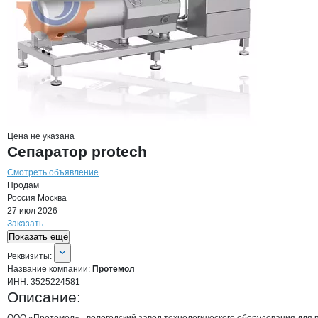
Цена не указана
Сепаратор protech
Смотреть объявление
Продам
Россия
Москва
27 июл 2026
Заказать
Показать ещё
О компании
Протемол
Реквизиты
компании
Протемол
Реквизиты:
Название компании:
Протемол
ИНН:
3525224581
Описание: