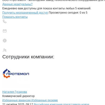
ООО «Протемол» - вологодский завод технологического оборудования для 
Контакты
компании
Протемол
+7(800)000-00-..
Данные неактуальны?
Ежедневно вам доступны для показа контакты любых 5 компаний.
Получить неограниченный доступ
Просмотрено сегодня:
0
из 5
Показать контакты
Протемол
Сотрудники
компании
:
Наталия Гусарова
Коммерческий директор
Бренды
Вакансии в
компани
Протемол
Протемол
Избранные вакансии
Избранные резюме
21 октября 2025, 09:17
Российская компания представила новое