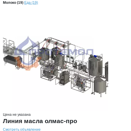
Продукция
Протемол, ООО
Навигация по продуктам
компании
Протем
Молоко (19)
Еда (19)
Цена не указана
Линия масла олмас-про
Смотреть объявление