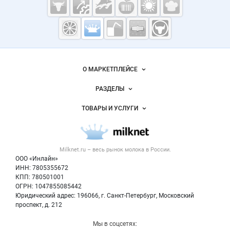
Молочная
промышленность
России на
Важные разделы и контакты
Навигация по сайту
Milknet.ru
О МАРКЕТПЛЕЙСЕ
Новости Milknet.ru
РАЗДЕЛЫ
Услуги и цены
Объявления
ТОВАРЫ И УСЛУГИ
Размещение рекламы
Каталог компаний
Молочная продукция
Публичная оферта
Новости рынка
Вторичное сырье
Контактная информация
Форум
Milknet.ru – весь
рынок молока
в России.
Оборудование
Политика обработки персональных данных
Энциклопедия
ООО «Инлайн»
Прочее
Для СМИ
ИНН: 7805355672
Бренды
КПП: 780501001
Добавить объявление
Блог
ОГРН: 1047855085442
Карта объявлений
Юридический адрес: 196066, г. Санкт-Петербург, Московский
проспект, д. 212
Мы в соцсетях: