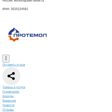
Россия, Вологодская область
ИНН: 3525224581
Оставить отзыв
Навигация по странице
компании
Прот
Товары и услуги
О компании
Бренды
Вакансии
Новости
Отзывы