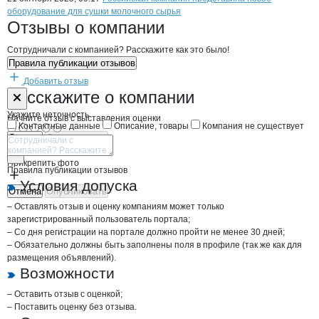
Новости o
Протемол, ООО
оборудование для сушки молочного сырья
Протемол
Отзывы
о компании
Сотрудничали с компанией? Расскажите как это было!
Правила публикации отзывов
Добавить отзыв
Форма обратной связи о неточностях н
Протемол
Расскажите
о компании
Укажите неточность
Начните отзыв с выставления оценки
Контактные данные
Описание, товары
Компания не существует
Отмена
Опубликовать
Прикрепить фото
Правила публикации отзывов
Условия допуска
Отмена
Опубликовать
– Оставлять отзыв и оценку компаниям может только
зарегистрированный пользователь портала;
– Со дня регистрации на портале должно пройти не менее 30 дней;
– Обязательно должны быть заполнены поля в профиле (так же как для
размещения объявлений).
Возможности
– Оставить отзыв с оценкой;
– Поставить оценку без отзыва.