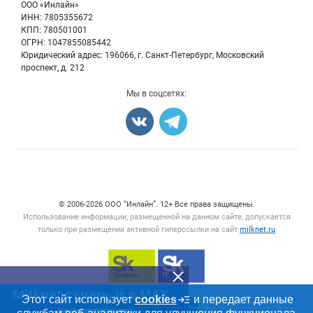
Энциклопедия
ООО «Инлайн»
Прочее
Для СМИ
ИНН: 7805355672
Бренды
КПП: 780501001
Добавить объявление
Блог
ОГРН: 1047855085442
Карта объявлений
Юридический адрес: 196066, г. Санкт-Петербург, Московский
проспект, д. 212
Мы в соцсетях:
Счетчики, авторское право, логотипы
© 2006‑2026 ООО “Инлайн”. 12+ Все права защищены.
Использование информации, размещенной на данном сайте, допускается
только при размещении активной гиперссылки на сайт
milknet.ru
Milknet теперь и в MAX
Этот сайт использует
cookies
и передает данные