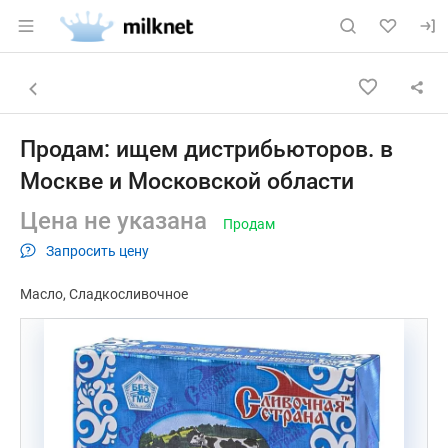
Раздел навигации по сайту milknet.ru
Объявление: Продам: ищем ди
Информация о объявлении
Навигация и управление объявлением
Назад к списку объявлений
Продам: ищем дистрибьюторов. в
Москве и Московской области
Цена не указана
Продам
Запросить цену
Масло
Сладкосливочное