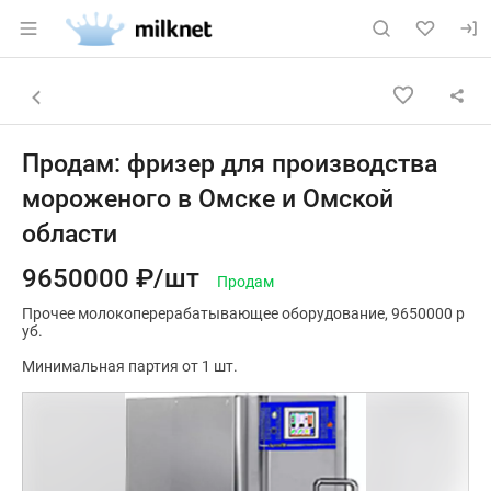
Раздел навигации по сайту milknet.ru
Объявление: Продам: фризер д
Информация о объявлении
Навигация и управление объявлением
Назад к списку объявлений
Продам: фризер для производства
мороженого в Омске и Омской
области
9650000 ₽/шт
Продам
Прочее молокоперерабатывающее оборудование
9650000 р
уб.
Минимальная партия от 1 шт.