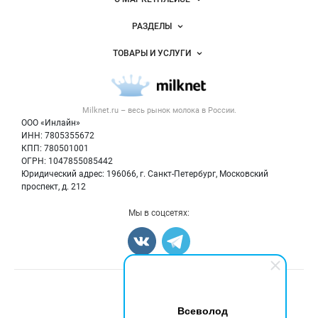
Важные разделы и контакты
Новости Milknet.ru
РАЗДЕЛЫ
Услуги и цены
Объявления
ТОВАРЫ И УСЛУГИ
Размещение рекламы
Каталог компаний
Молочная продукция
Публичная оферта
Новости рынка
Вторичное сырье
Контактная информация
Форум
Milknet.ru – весь
рынок молока
в России.
Оборудование
Политика обработки персональных данных
Энциклопедия
ООО «Инлайн»
Прочее
Для СМИ
ИНН: 7805355672
Бренды
КПП: 780501001
Добавить объявление
Блог
ОГРН: 1047855085442
Карта объявлений
Юридический адрес: 196066, г. Санкт-Петербург, Московский
проспект, д. 212
Мы в соцсетях:
Счетчики, авторское право, логотипы
Всеволод