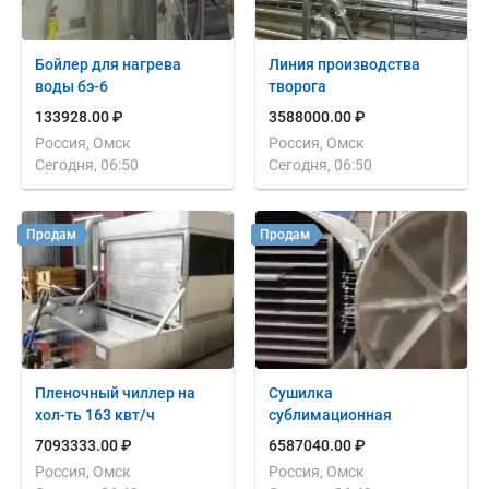
Бойлер для нагрева
Линия производства
воды бэ-6
творога
133928.00 ₽
3588000.00 ₽
Россия, Омск
Россия, Омск
Сегодня, 06:50
Сегодня, 06:50
Продам
Продам
Пленочный чиллер на
Сушилка
хол-ть 163 квт/ч
сублимационная
7093333.00 ₽
6587040.00 ₽
Россия, Омск
Россия, Омск