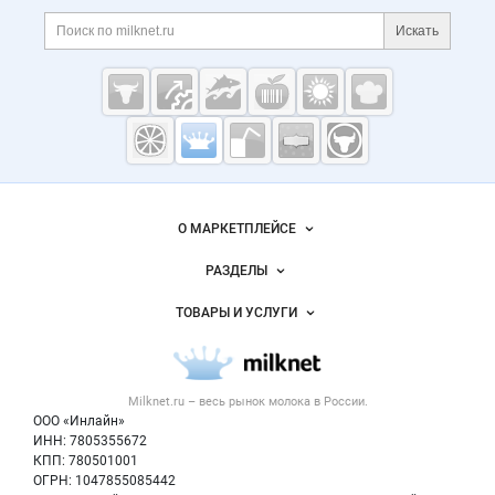
Дополнительная информация
Поиск по сайту и ссы
Искать
Cсылки на полезные проекты
Молочная
промышленность
России на
Важные разделы и контакты
Навигация по сайту
Milknet.ru
О МАРКЕТПЛЕЙСЕ
Новости Milknet.ru
РАЗДЕЛЫ
Услуги и цены
Объявления
ТОВАРЫ И УСЛУГИ
Размещение рекламы
Каталог компаний
Молочная продукция
Публичная оферта
Новости рынка
Вторичное сырье
Контактная информация
Форум
Milknet.ru – весь
рынок молока
в России.
Оборудование
Политика обработки персональных данных
Энциклопедия
ООО «Инлайн»
Прочее
Для СМИ
ИНН: 7805355672
Бренды
КПП: 780501001
Добавить объявление
Блог
ОГРН: 1047855085442
Карта объявлений