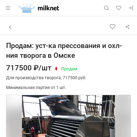
Раздел навигации по сайту milknet.ru
Объявление: Продам: уст-ка пр
Информация о объявлении
Навигация и управление объявлением
Назад к списку объявлений
Продам: уст-ка прессования и охл-
ния творога в Омске
717500 ₽/шт
Продам
Для производства творога
717500 руб.
Минимальная партия от 1 шт.