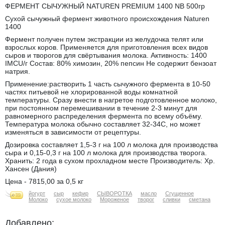
ФЕРМЕНТ СЫЧУЖНЫЙ NATUREN PREMIUM 1400 NB 500гр
Сухой сычужный фермент животного происхождения Naturen
1400
Фермент получен путем экстракции из желудочка телят или
взрослых коров. Применяется для приготовления всех видов
сыров и творогов для свёртывания молока. Активность: 1400
IMCU/г Состав: 80% химозин, 20% пепсин Не содержит бензоат
натрия.
Применение:растворить 1 часть сычужного фермента в 10-50
частях питьевой не хлорированной воды комнатной
температуры. Сразу внести в нагретое подготовленное молоко,
при постоянном перемешивании в течение 2-3 минут для
равномерного распределения фермента по всему объёму.
Температура молока обычно составляет 32-34С, но может
изменяться в зависимости от рецептуры.
Дозировка составляет 1,5-3 г на 100 л молока для производства
сыра и 0,15-0,3 г на 100 л молока для производства творога.
Хранить: 2 года в сухом прохладном месте Производитель: Хр.
Хансен (Дания)
Цена - 7815,00 за 0,5 кг
йогурт
сыр
кефир
СЫВОРОТКА
масло
Сгущенное
Молоко
сухое молоко
Мороженое
творог
сливки
сметана
Добавлено: